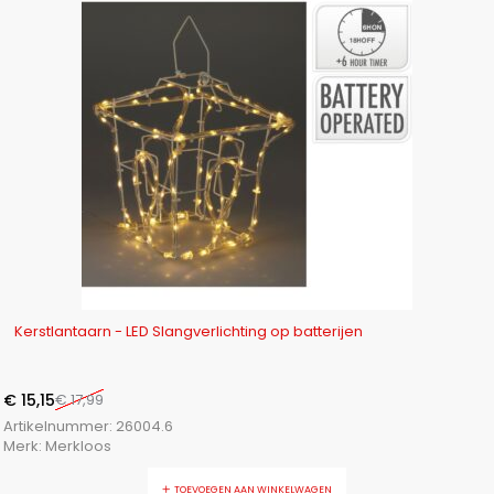
-16%
Kerstlantaarn - LED Slangverlichting op batterijen
€
15,15
€
17,99
Artikelnummer:
26004.6
Merk:
Merkloos
TOEVOEGEN AAN WINKELWAGEN