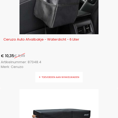
-14%
Ceruzo Auto Afvalbakje - Waterdicht - 6 Liter
€
10,35
€
11,99
Artikelnummer:
87348.4
Merk:
Ceruzo
TOEVOEGEN AAN WINKELWAGEN