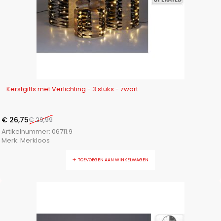
-11%
Kerstgifts met Verlichting - 3 stuks - zwart
€
26,75
€
29,99
Artikelnummer:
06711.9
Merk:
Merkloos
TOEVOEGEN AAN WINKELWAGEN