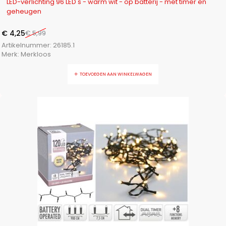
LED-verlichting 96 LED's - warm wit - op batterij - met timer en
geheugen
€
4,25
€
5,99
Artikelnummer:
26185.1
Merk:
Merkloos
TOEVOEGEN AAN WINKELWAGEN