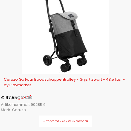
-10%
Ceruzo Go Four Boodschappentrolley - Grijs / Zwart - 43.5 liter -
by Playmarket
€
97,55
€
108,99
Artikelnummer:
90285.6
Merk:
Ceruzo
TOEVOEGEN AAN WINKELWAGEN