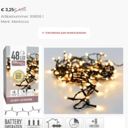
€
3,25
€
4,99
Artikelnummer:
69806.1
Merk:
Merkloos
TOEVOEGEN AAN WINKELWAGEN