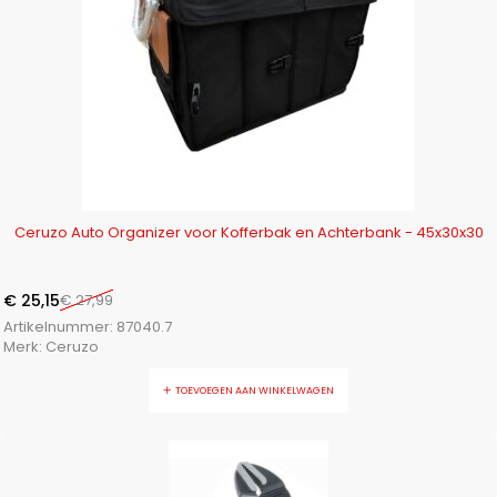
-10%
Ceruzo Auto Organizer voor Kofferbak en Achterbank - 45x30x30
€
25,15
€
27,99
Artikelnummer:
87040.7
Merk:
Ceruzo
TOEVOEGEN AAN WINKELWAGEN