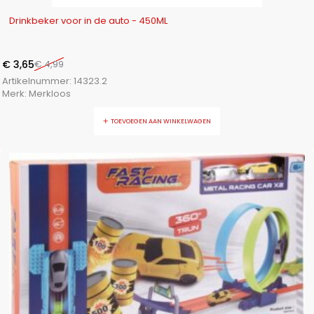
-27%
Drinkbeker voor in de auto - 450ML
€
3,65
€
4,99
Artikelnummer:
14323.2
Merk:
Merkloos
TOEVOEGEN AAN WINKELWAGEN