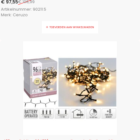
€
97,55
€
108,99
Artikelnummer:
90211.5
Merk:
Ceruzo
TOEVOEGEN AAN WINKELWAGEN
-29%