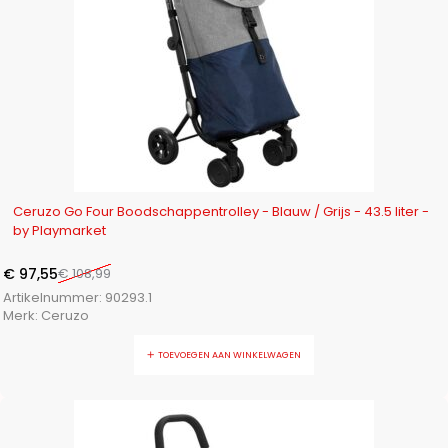
-10%
Ceruzo Go Four Boodschappentrolley - Blauw / Grijs - 43.5 liter -
by Playmarket
€
97,55
€
108,99
Artikelnummer:
90293.1
Merk:
Ceruzo
TOEVOEGEN AAN WINKELWAGEN