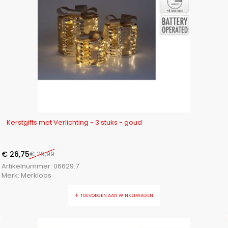
-11%
Kerstgifts met Verlichting - 3 stuks - goud
€
26,75
€
29,99
Artikelnummer:
06629.7
Merk:
Merkloos
TOEVOEGEN AAN WINKELWAGEN