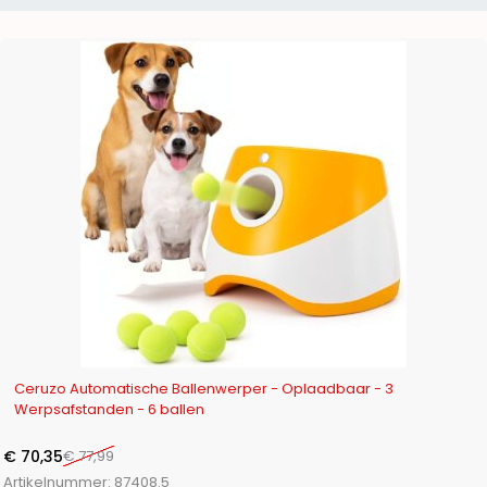
-10%
Ceruzo Automatische Ballenwerper - Oplaadbaar - 3
Werpsafstanden - 6 ballen
€
70,35
€
77,99
Artikelnummer:
87408.5