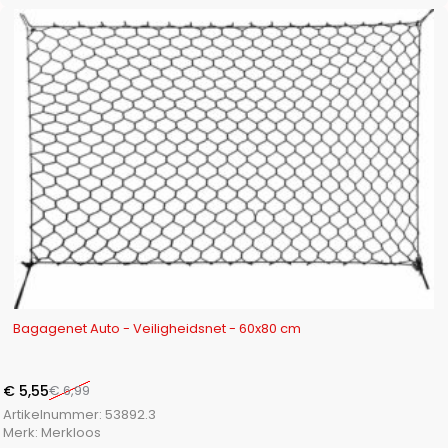
-21%
Bagagenet Auto - Veiligheidsnet - 60x80 cm
€
5,55
€
6,99
Artikelnummer:
53892.3
Merk:
Merkloos