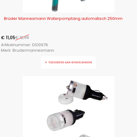
-15%
Brüder Mannesmann Waterpomptang automatisch 250mm
€
11,05
€
12,99
Artikelnummer:
DS10976
Merk:
Brudermannesmann
TOEVOEGEN AAN WINKELWAGEN