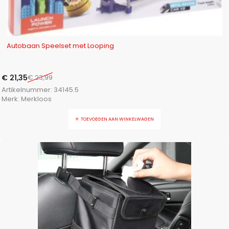
-11%
Autobaan Speelset met Looping
€
21,35
€
23,99
Artikelnummer:
34145.5
Merk:
Merkloos
TOEVOEGEN AAN WINKELWAGEN