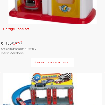
-15%
Garage Speelset
€
11,05
€
12,99
Artikelnummer:
58620.7
Merk:
Merkloos
TOEVOEGEN AAN WINKELWAGEN