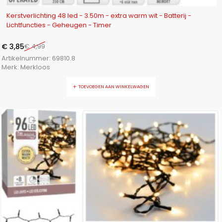
-23%
Kerstverlichting 48 led - 3.50m - extra warm wit - Batterij -
Lichtfuncties - Geheugen - Timer
€
3,85
€
4,99
Artikelnummer:
69810.8
Merk:
Merkloos
TOEVOEGEN AAN WINKELWAGEN