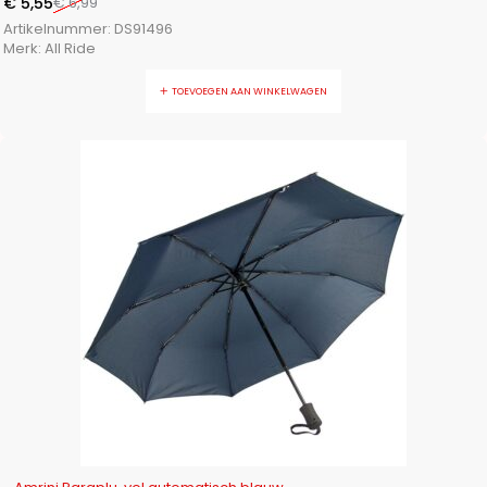
€
5,55
€
6,99
Artikelnummer:
DS91496
Merk:
All Ride
TOEVOEGEN AAN WINKELWAGEN
-26%