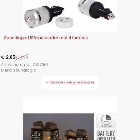
-29%
Soundlogic USB-autolader met 4 funkties
€
2,85
€
3,99
Artikelnummer:
DS17661
Merk:
Soundlogic
TOEVOEGEN AAN WINKELWAGEN