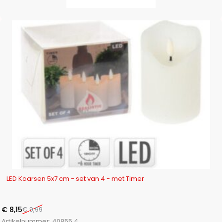
-18%
LED Kaarsen 5x7 cm - set van 4 - met Timer
€
8,15
€
9,99
Artikelnummer:
40855.4