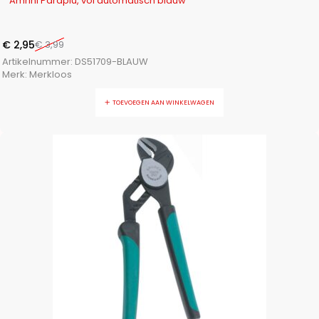
Amrini Paraplu, vol automatisch blauw
€
2,95
€
3,99
Artikelnummer:
DS51709-BLAUW
Merk:
Merkloos
TOEVOEGEN AAN WINKELWAGEN