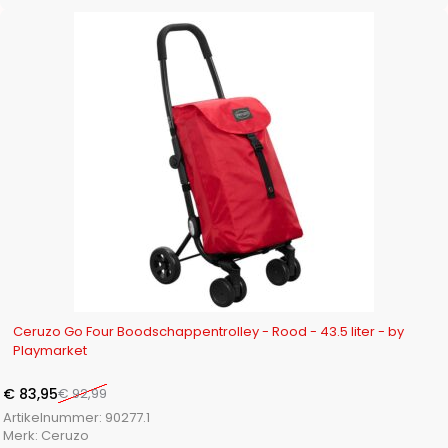
-10%
Ceruzo Go Four Boodschappentrolley - Rood - 43.5 liter - by
Playmarket
€
83,95
€
92,99
Artikelnummer:
90277.1
Merk:
Ceruzo