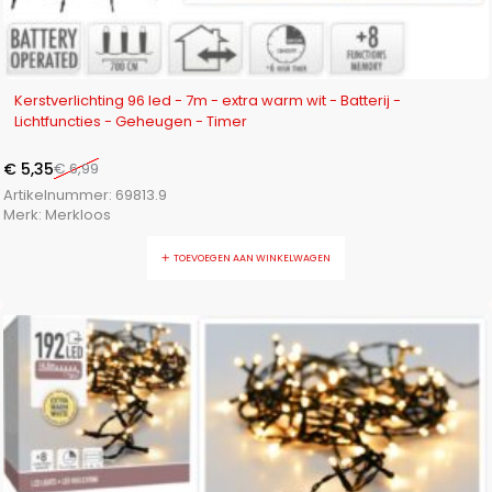
-23%
Kerstverlichting 96 led - 7m - extra warm wit - Batterij -
Lichtfuncties - Geheugen - Timer
€
5,35
€
6,99
Artikelnummer:
69813.9
Merk:
Merkloos
TOEVOEGEN AAN WINKELWAGEN