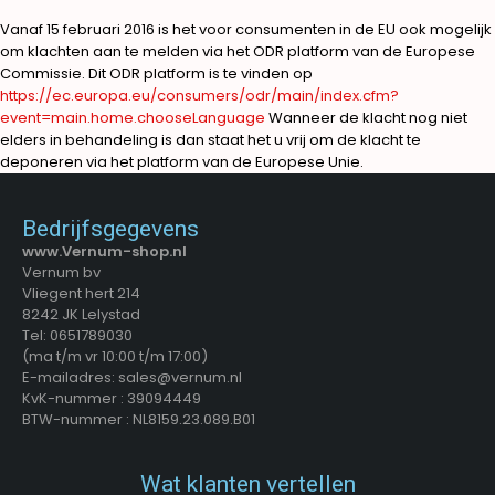
Vanaf 15 februari 2016 is het voor consumenten in de EU ook mogelijk
om klachten aan te melden via het ODR platform van de Europese
Commissie. Dit ODR platform is te vinden op
https://ec.europa.eu/consumers/odr/main/index.cfm?
event=main.home.chooseLanguage
Wanneer de klacht nog niet
elders in behandeling is dan staat het u vrij om de klacht te
deponeren via het platform van de Europese Unie.
Bedrijfsgegevens
www.Vernum-shop.nl
Vernum bv
Vliegent hert 214
8242 JK Lelystad
Tel: 0651789030
(ma t/m vr 10:00 t/m 17:00)
E-mailadres: sales@vernum.nl
KvK-nummer : 39094449
BTW-nummer : NL8159.23.089.B01
Wat klanten vertellen