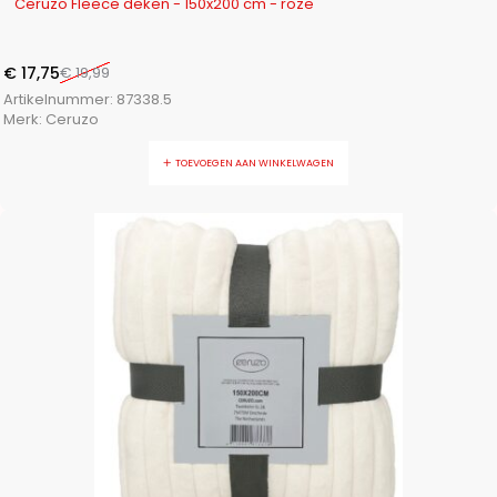
Ceruzo Fleece deken - 150x200 cm - roze
€
17,75
€
19,99
Artikelnummer:
87338.5
Merk:
Ceruzo
TOEVOEGEN AAN WINKELWAGEN