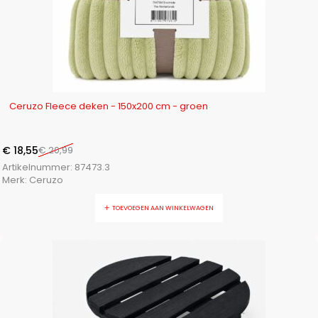
-12%
Ceruzo Fleece deken - 150x200 cm - groen
€
18,55
€
20,99
Artikelnummer:
87473.3
Merk:
Ceruzo
TOEVOEGEN AAN WINKELWAGEN