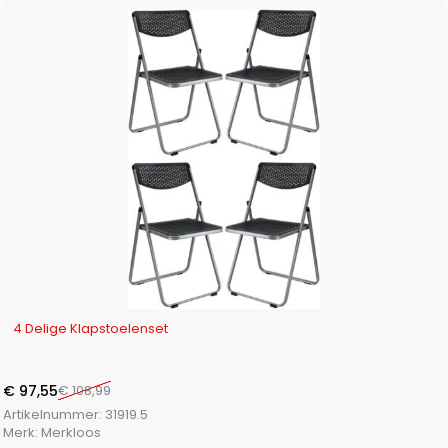
-10%
4 Delige Klapstoelenset
€
97,55
€
108,99
Artikelnummer:
31919.5
Merk:
Merkloos