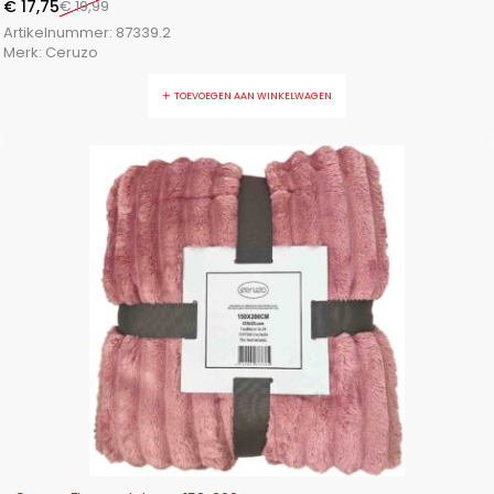
€
17,75
€
19,99
Artikelnummer:
87339.2
Merk:
Ceruzo
TOEVOEGEN AAN WINKELWAGEN
-11%