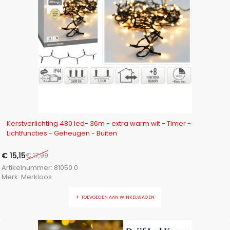
-16%
Kerstverlichting 480 led- 36m - extra warm wit - Timer -
Lichtfuncties - Geheugen - Buiten
€
15,15
€
17,99
Artikelnummer:
81050.0
Merk:
Merkloos
TOEVOEGEN AAN WINKELWAGEN