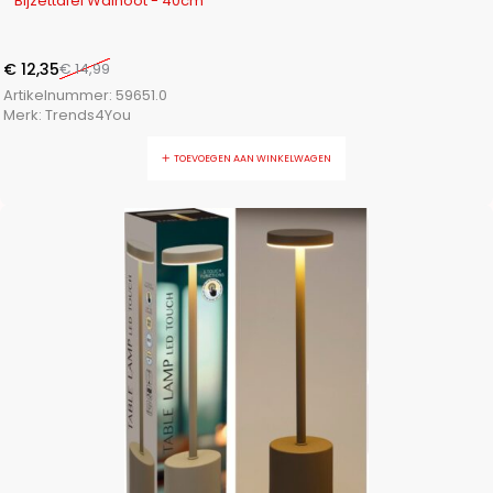
Bijzettafel Walnoot - 40cm
€
12,35
€
14,99
Artikelnummer:
59651.0
Merk:
Trends4You
TOEVOEGEN AAN WINKELWAGEN