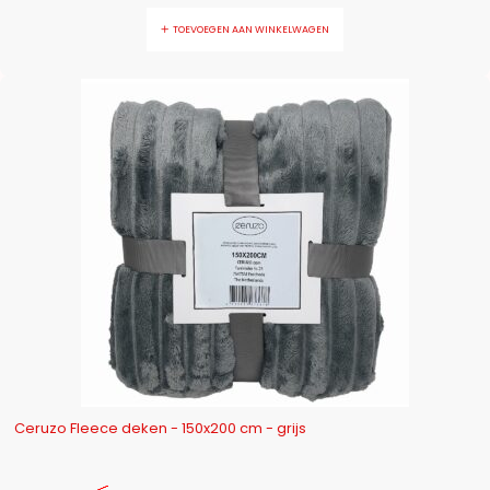
TOEVOEGEN AAN WINKELWAGEN
-11%
Ceruzo Fleece deken - 150x200 cm - grijs