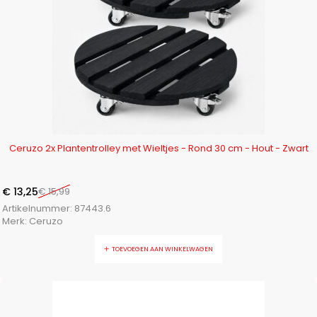
-17%
Ceruzo 2x Plantentrolley met Wieltjes - Rond 30 cm - Hout - Zwart
€
13,25
€
15,99
Artikelnummer:
87443.6
Merk:
Ceruzo
TOEVOEGEN AAN WINKELWAGEN