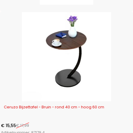
-14%
Ceruzo Bijzettafel - Bruin - rond 40 cm - hoog 60 cm
€
15,55
€
17,99
Artikelnummer:
87179.4