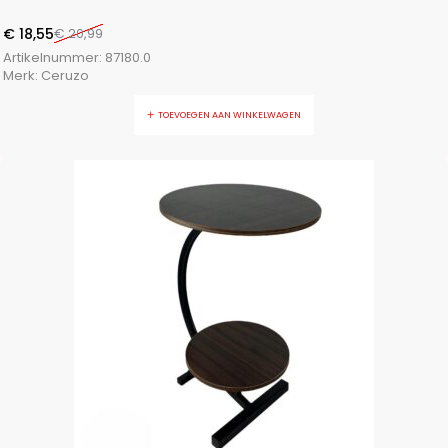
€
18,55
€
20,99
Artikelnummer:
87180.0
Merk:
Ceruzo
TOEVOEGEN AAN WINKELWAGEN