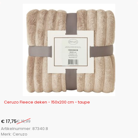
-11%
Ceruzo Fleece deken - 150x200 cm - taupe
€
17,75
€
19,99
Artikelnummer:
87340.8
Merk:
Ceruzo