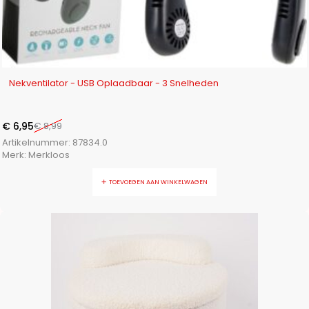
-23%
Nekventilator - USB Oplaadbaar - 3 Snelheden
€
6,95
€
8,99
Artikelnummer:
87834.0
Merk:
Merkloos
TOEVOEGEN AAN WINKELWAGEN