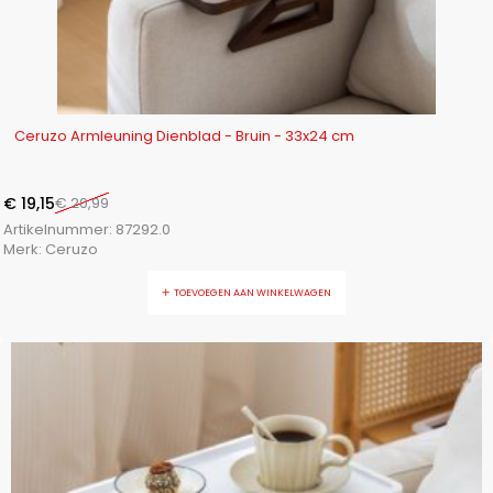
-9%
Ceruzo Armleuning Dienblad - Bruin - 33x24 cm
€
19,15
€
20,99
Artikelnummer:
87292.0
Merk:
Ceruzo
TOEVOEGEN AAN WINKELWAGEN