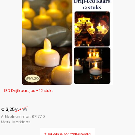
-35%
LED Drijfkaarsjes - 12 stuks
€
3,25
€
4,99
Artikelnummer:
87177.0
Merk:
Merkloos
TOEVOEGEN AAN WINKELWAGEN