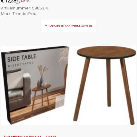
€
12,35
€
14,99
Artikelnummer:
59653.4
Merk:
Trends4You
TOEVOEGEN AAN WINKELWAGEN
-18%