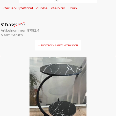
-9%
Ceruzo Bijzettafel - dubbel Tafelblad - Bruin
€
19,95
€
21,99
Artikelnummer:
87182.4
Merk:
Ceruzo
TOEVOEGEN AAN WINKELWAGEN