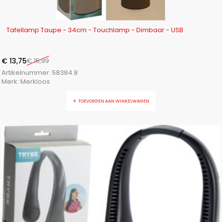
-14%
Tafellamp Taupe - 34cm - Touchlamp - Dimbaar - USB
€
13,75
€
15,99
Artikelnummer:
58384.8
Merk:
Merkloos
TOEVOEGEN AAN WINKELWAGEN