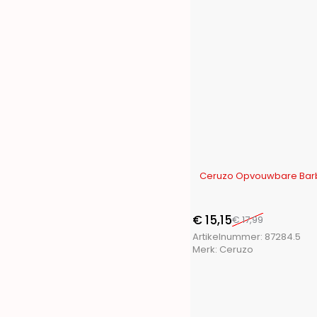
-16%
€
15,15
€
17,99
Artikelnummer:
87284.5
Merk:
Ceruzo