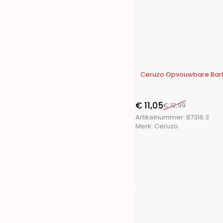
Toolpack
(21)
Trends4You
(15)
Ultra Clean
(1)
Vaggan
(17)
XQ Fresh
(2)
XQ Max
(16)
-15%
Ceruzo Opvouwbare Bar
€
11,05
€
12,99
Artikelnummer:
87316.3
Merk:
Ceruzo