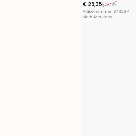
FX Tools
(9)
€
25,35
€
27,99
FXcontrol
(5)
Artikelnummer:
84329.4
Gifts@Home
(5)
Merk:
Merkloos
Greenland
(1)
Grundig
(4)
H&S Collection
(1)
Haushalt International
(2)
Hearts&Homies
(2)
Holly Jolly
(1)
Home&Styling
(10)
I-Watts Outdoor
(2)
Intex
(4)
La Cucina
(3)
Luume
(1)
Martor
(1)
Masterpro
(4)
Meister
(1)
Merkloos
(672)
Outdoor Games
(1)