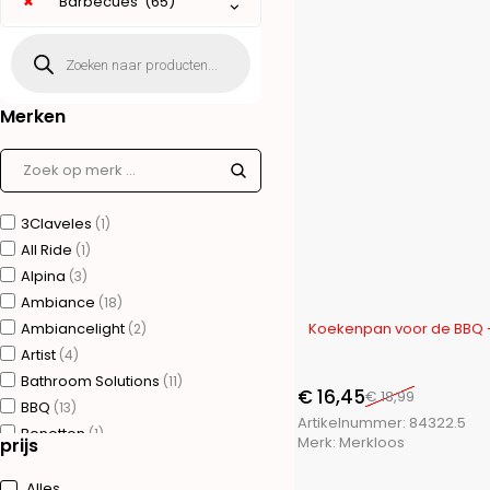
×
Barbecues (65)
Merken
3Claveles
(1)
All Ride
(1)
Alpina
(3)
Ambiance
(18)
-13%
Ambiancelight
Koekenpan voor de BBQ - 
(2)
Artist
(4)
Bathroom Solutions
(11)
€
16,45
€
18,99
BBQ
(13)
Artikelnummer:
84322.5
Benetton
(1)
Merk:
Merkloos
prijs
Bergner
(75)
Brudermannesmann
(31)
Alles