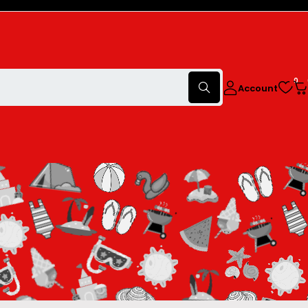
0
Account