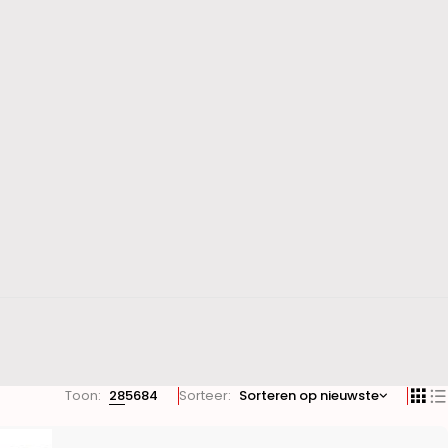
Toon:
28
56
84
Sorteer
Sorteren op nieuwste