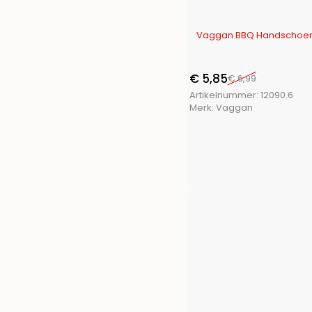
Penn
(1)
Pet Toys
(1)
-16%
Vaggan BBQ Handschoen
Pets Collection
(3)
Playmarket
(7)
ProBeach
(3)
€
5,85
€
6,99
ProGarden
(46)
Artikelnummer:
12090.6
Merk:
Vaggan
Protenrop
(4)
ProWorld
(3)
Pure2Improve
(4)
Pyrex
(1)
Q Flexx
(2)
Redcliffs
(28)
Renberg
(13)
S.I.A.
(11)
San Ignacio
(14)
Segnale
(2)
Soundlogic
(1)
Storage Solutions
(7)
Termolex
(1)