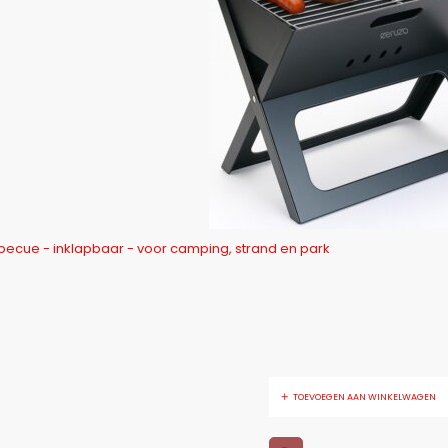
Ceruzo Opvouwbare Barbecue - inklapbaar - voor camping, strand en park
TOEVOEGEN AAN WINKELWAGEN