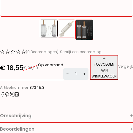
(0 Beoordelingen)
Schrijf een beoordeling
TOEVOEGEN
Op voorraad
€
18,55
Vergelijk
€
20,99
AAN
WINKELWAGEN
Alternative:
Artikelnummer:
87345.3
Omschrijving
Beoordelingen