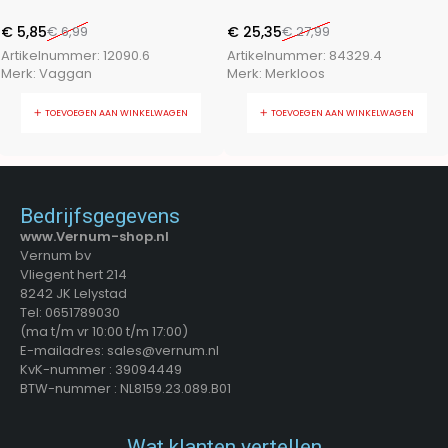
€
5,85
€
6,99
€
25,35
€
27,99
Artikelnummer:
12090.6
Artikelnummer:
84329.4
Merk:
Vaggan
Merk:
Merkloos
TOEVOEGEN AAN WINKELWAGEN
TOEVOEGEN AAN WINKELWAGEN
Bedrijfsgegevens
www.Vernum-shop.nl
Vernum bv
Vliegent hert 214
8242 JK Lelystad
Tel: 0651789030
(ma t/m vr 10:00 t/m 17:00)
E-mailadres: sales@vernum.nl
KvK-nummer : 39094449
BTW-nummer : NL8159.23.089.B01
Wat klanten vertellen