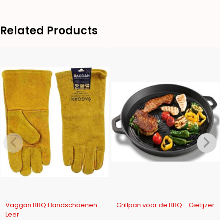
Related Products
-16%
-9%
Vaggan BBQ Handschoenen -
Grillpan voor de BBQ - Gietijzer
Leer