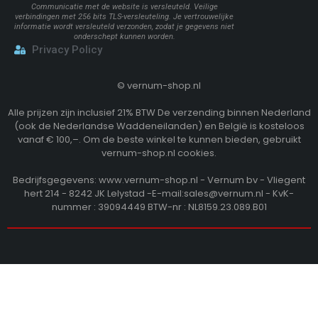
Communicatie met de website is versleuteld. Veilige
verbindingen met 256 bits TLS-versleuteling. Je vertrouwelijke
informatie wordt versleuteld verzonden, zodat je gegevens niet
onderschept kunnen worden.
Privacy Policy
©
vernum-shop.nl
Alle prijzen zijn inclusief 21% BTW De verzending binnen Nederland
(ook de Nederlandse Waddeneilanden) en België is kosteloos
vanaf € 100,–. Om de beste winkel te kunnen bieden, gebruikt
vernum-shop.nl cookies.
Bedrijfsgegevens: www.vernum-shop.nl - Vernum bv - Vliegent
hert 214 - 8242 JK Lelystad -E-mail:sales@vernum.nl - KvK-
nummer : 39094449 BTW-nr : NL8159.23.089.B01