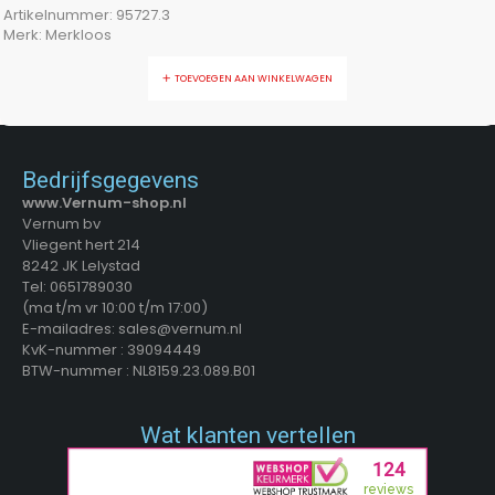
Artikelnummer:
95727.3
Merk:
Merkloos
TOEVOEGEN AAN WINKELWAGEN
Bedrijfsgegevens
www.Vernum-shop.nl
Vernum bv
Vliegent hert 214
8242 JK Lelystad
Tel: 0651789030
(ma t/m vr 10:00 t/m 17:00)
E-mailadres: sales@vernum.nl
KvK-nummer : 39094449
BTW-nummer : NL8159.23.089.B01
Wat klanten vertellen