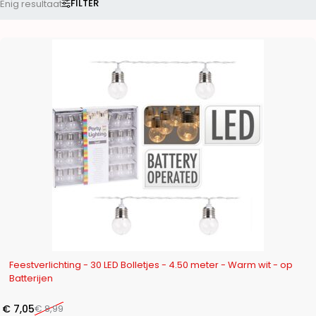
FILTER
Enig resultaat
-22%
Feestverlichting - 30 LED Bolletjes - 4.50 meter - Warm wit - op
Batterijen
€
7,05
€
8,99