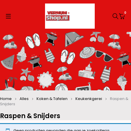
0
Home
Alles
Koken & Tafelen
Keukenkgerei
Raspen &
Snijders
Raspen & Snijders
Geen producten gevonden die aan je zoekcriteria