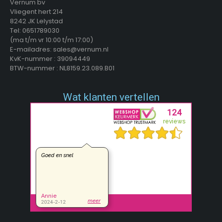
Vernum bv
Vliegent hert 214
8242 JK Lelystad
Tel: 0651789030
(ma t/m vr 10:00 t/m 17:00)
E-mailadres: sales@vernum.nl
KvK-nummer : 39094449
BTW-nummer : NL8159.23.089.B01
Wat klanten vertellen