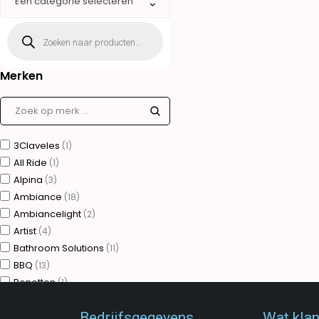
Een categorie selecteren
Merken
3Claveles
(1)
All Ride
(1)
Alpina
(3)
Ambiance
(18)
Ambiancelight
(2)
Artist
(4)
Bathroom Solutions
(11)
BBQ
(13)
Benetton
(1)
Bergner
(75)
Bedrijfsgegevens
Wat kla
Brudermannesmann
(31)