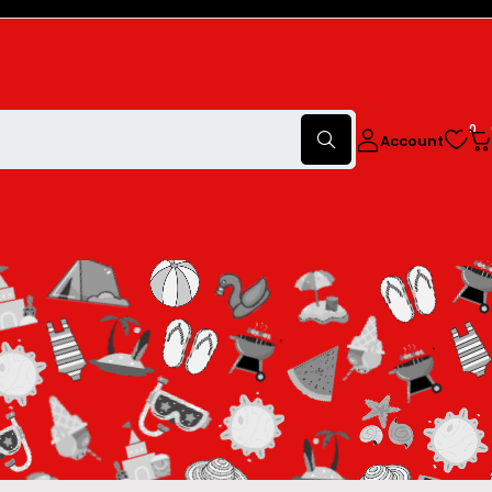
0
Account