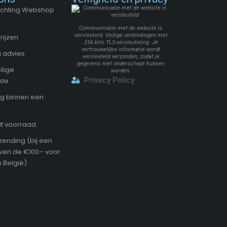
Stichting Webshop
Communicatie met de website is
versleuteld. Veilige verbindingen met
rijzen
256 bits TLS-versleuteling. Je
vertrouwelijke informatie wordt
 advies
versleuteld verzonden, zodat je
gegevens niet onderschept kunnen
ilige
worden.
Privacy Policy
ode
g binnen een
it voorraad
zending (bij een
oven de €100– voor
 België)