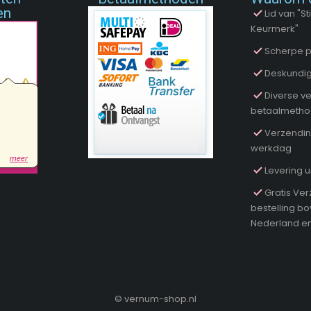
en
Lid van "
Keurmerk"
Scherpe p
Deskundig
Diverse ve
betaalmeth
Verzendin
werkdag
Levering u
Gratis Ver
bestelling b
Nederland en
©
vernum-shop.nl