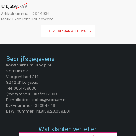
€
6,65
€
7,99
Artikelnummer:
DS44936
Merk:
Excellent Houseware
TOEVOEGEN AAN WINKELWAGEN
Bedrijfsgegevens
www.Vernum-shop.nl
Vernum bv
Vliegent hert 214
8242 JK Lelystad
Tel: 0651789030
(ma t/m vr 10:00 t/m 17:00)
E-mailadres: sales@vernum.nl
KvK-nummer : 39094449
BTW-nummer : NL8159.23.089.B01
Wat klanten vertellen