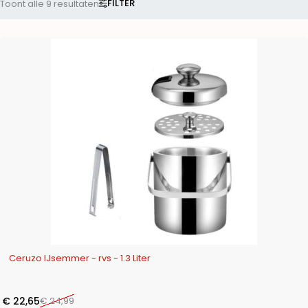
FILTER
Toont alle 9 resultaten
-9%
Ceruzo IJsemmer - rvs - 1.3 Liter
€
22,65
€
24,99