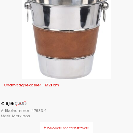
-23%
Champagnekoeler - Ø21 cm
€
6,95
€
8,99
Artikelnummer:
47633.4
Merk:
Merkloos
TOEVOEGEN AAN WINKELWAGEN