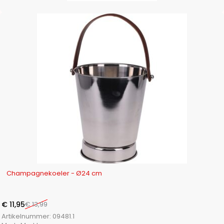
-15%
Champagnekoeler - Ø24 cm
€
11,95
€
13,99
Artikelnummer:
09481.1