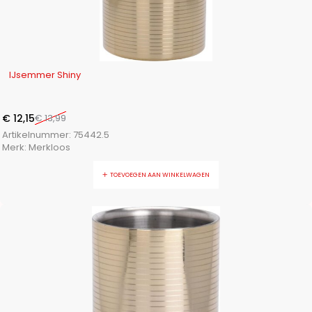
-13%
IJsemmer Shiny
€
12,15
€
13,99
Artikelnummer:
75442.5
Merk:
Merkloos
TOEVOEGEN AAN WINKELWAGEN