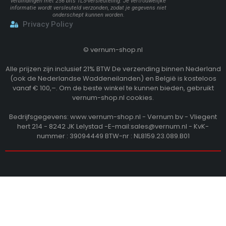
verbindingen met 256 bits TLS-versleuteling. Je vertrouwelijke
informatie wordt versleuteld verzonden, zodat je gegevens niet
onderschept kunnen worden.
Privacy Policy
©
vernum-shop.nl
Alle prijzen zijn inclusief 21% BTW De verzending binnen Nederland
(ook de Nederlandse Waddeneilanden) en België is kosteloos
vanaf € 100,–. Om de beste winkel te kunnen bieden, gebruikt
vernum-shop.nl cookies.
Bedrijfsgegevens: www.vernum-shop.nl - Vernum bv - Vliegent
hert 214 - 8242 JK Lelystad -E-mail:sales@vernum.nl - KvK-
nummer : 39094449 BTW-nr : NL8159.23.089.B01