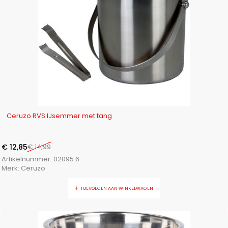
-14%
Ceruzo RVS IJsemmer met tang
€
12,85
€
14,99
Artikelnummer:
02095.6
Merk:
Ceruzo
TOEVOEGEN AAN WINKELWAGEN