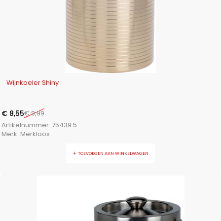
-14%
Wijnkoeler Shiny
€
8,55
€
9,99
Artikelnummer:
75439.5
Merk:
Merkloos
TOEVOEGEN AAN WINKELWAGEN