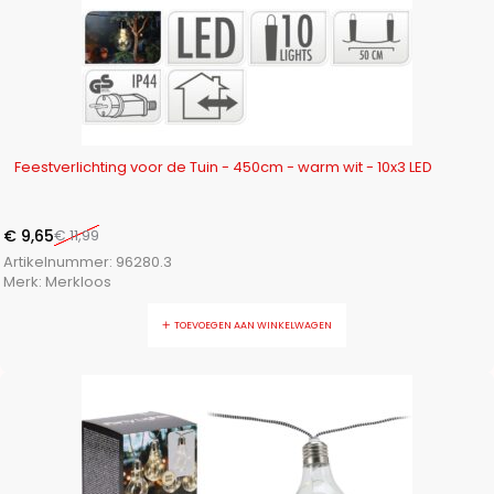
-20%
Feestverlichting voor de Tuin - 450cm - warm wit - 10x3 LED
€
9,65
€
11,99
Artikelnummer:
96280.3
Merk:
Merkloos
TOEVOEGEN AAN WINKELWAGEN