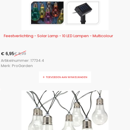
-23%
Feestverlichting - Solar Lamp - 10 LED Lampen - Multicolour
€
6,95
€
8,99
Artikelnummer:
17734.4
Merk:
ProGarden
TOEVOEGEN AAN WINKELWAGEN