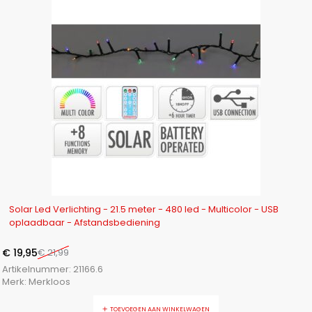
-9%
Solar Led Verlichting - 21.5 meter - 480 led - Multicolor - USB
oplaadbaar - Afstandsbediening
€
19,95
€
21,99
Artikelnummer:
21166.6
Merk:
Merkloos
TOEVOEGEN AAN WINKELWAGEN