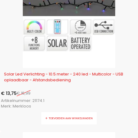
-14%
Solar Led Verlichting - 10.5 meter - 240 led - Multicolor - USB
oplaadbaar - Afstandsbediening
€
13,75
€
15,99
Artikelnummer:
21174.1
Merk:
Merkloos
TOEVOEGEN AAN WINKELWAGEN