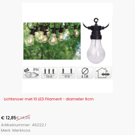
-14%
Lichtsnoer met 10 LED Filament - diameter 6cm
€
12,85
€
14,99
Artikelnummer:
46222.1
Merk:
Merkloos