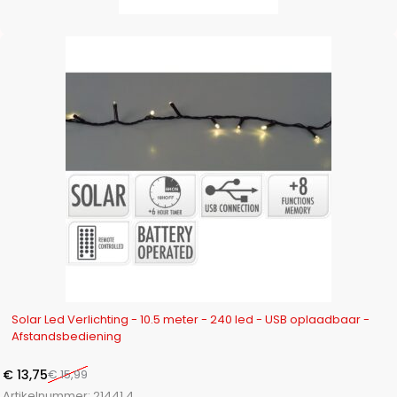
-14%
Solar Led Verlichting - 10.5 meter - 240 led - USB oplaadbaar -
Afstandsbediening
€
13,75
€
15,99
Artikelnummer:
21441.4