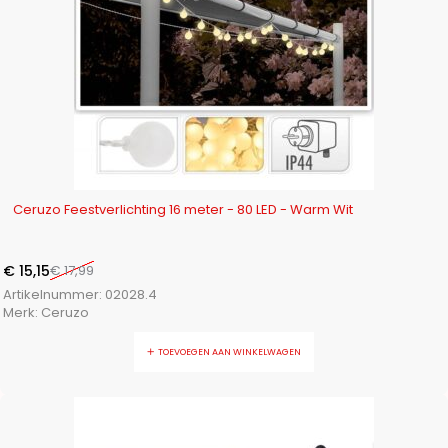
-16%
Ceruzo Feestverlichting 16 meter - 80 LED - Warm Wit
€
15,15
€
17,99
Artikelnummer:
02028.4
Merk:
Ceruzo
TOEVOEGEN AAN WINKELWAGEN