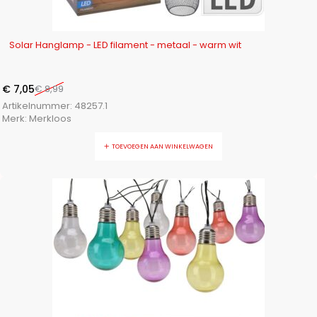
-22%
Solar Hanglamp - LED filament - metaal - warm wit
€
7,05
€
8,99
Artikelnummer:
48257.1
Merk:
Merkloos
TOEVOEGEN AAN WINKELWAGEN