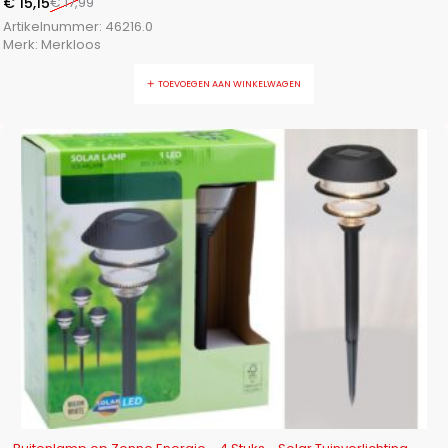
€
15,15
€
17,99
Artikelnummer:
46216.0
Merk:
Merkloos
TOEVOEGEN AAN WINKELWAGEN
-12%