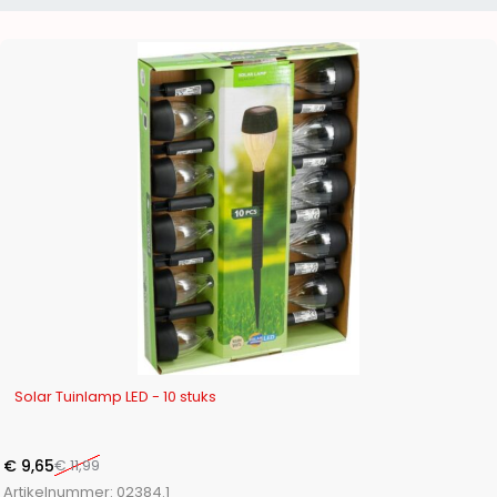
-20%
Solar Tuinlamp LED - 10 stuks
€
9,65
€
11,99
Artikelnummer:
02384.1