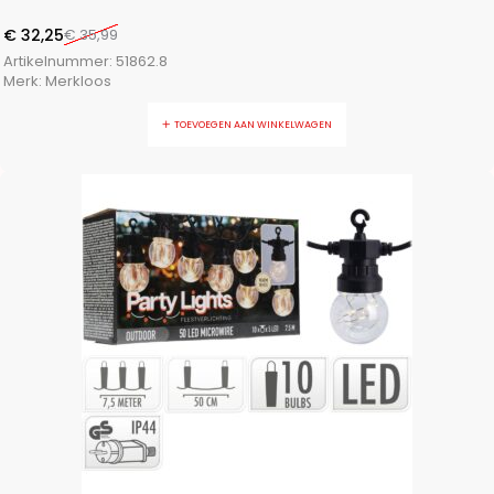
€
32,25
€
35,99
Artikelnummer:
51862.8
Merk:
Merkloos
TOEVOEGEN AAN WINKELWAGEN