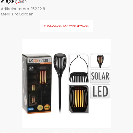
€
8,35
€
9,99
Artikelnummer:
15222.8
Merk:
ProGarden
TOEVOEGEN AAN WINKELWAGEN
-17%