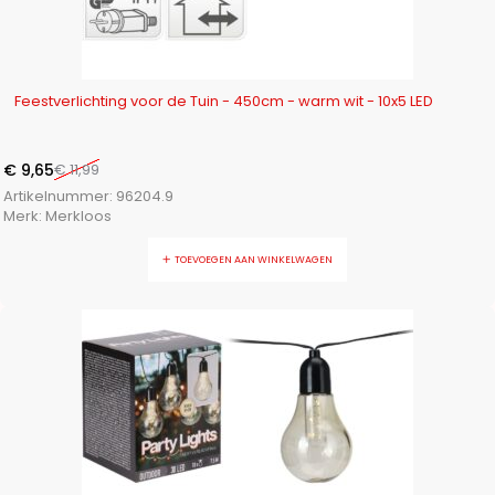
-20%
Feestverlichting voor de Tuin - 450cm - warm wit - 10x5 LED
€
9,65
€
11,99
Artikelnummer:
96204.9
Merk:
Merkloos
TOEVOEGEN AAN WINKELWAGEN