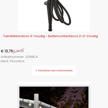
-14%
Tuinstekkerdoos 4-Voudig - Buitencontactdoos 2+2-Voudig
€
13,75
€
15,99
Artikelnummer:
22986.9
Merk:
FXcontrol
TOEVOEGEN AAN WINKELWAGEN