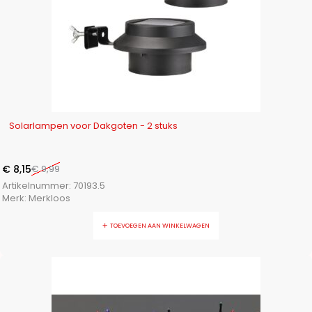
-18%
Solarlampen voor Dakgoten - 2 stuks
€
8,15
€
9,99
Artikelnummer:
70193.5
Merk:
Merkloos
TOEVOEGEN AAN WINKELWAGEN