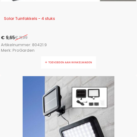
-20%
Solar Tuinfakkels - 4 stuks
€
9,65
€
11,99
Artikelnummer:
80421.9
Merk:
ProGarden
TOEVOEGEN AAN WINKELWAGEN