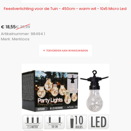
-12%
Feestverlichting voor de Tuin - 450cm - warm wit - 10x5 Micro Led
€
18,55
€
20,99
Artikelnummer:
98494.1
Merk:
Merkloos
TOEVOEGEN AAN WINKELWAGEN