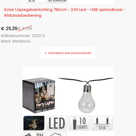
-9%
Solar IJspegelverlichting 780cm - 240 Led - USB oplaadbaar -
Afstandsbediening
€
25,35
€
27,99
Artikelnummer:
21221.2
Merk:
Merkloos
TOEVOEGEN AAN WINKELWAGEN