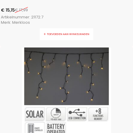
€
15,15
€
17,99
Artikelnummer:
21172.7
Merk:
Merkloos
TOEVOEGEN AAN WINKELWAGEN