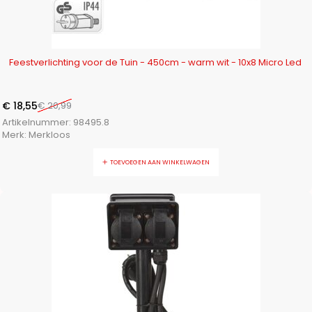
-12%
Feestverlichting voor de Tuin - 450cm - warm wit - 10x8 Micro Led
€
18,55
€
20,99
Artikelnummer:
98495.8
Merk:
Merkloos
TOEVOEGEN AAN WINKELWAGEN