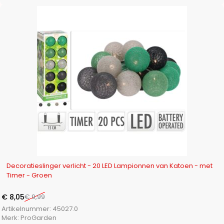
-19%
Decoratieslinger verlicht - 20 LED Lampionnen van Katoen - met
Timer - Groen
€
8,05
€
9,99
Artikelnummer:
45027.0
Merk:
ProGarden