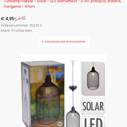
Tuinlamp Fakkel - Solar - LED vlameffect - 3-in1: prikspot, staand,
hangend - 47cm
€
4,95
€
5,99
Artikelnummer:
15231.0
Merk:
ProGarden
TOEVOEGEN AAN WINKELWAGEN