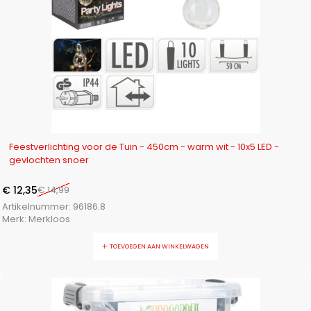
-18%
Feestverlichting voor de Tuin - 450cm - warm wit - 10x5 LED -
gevlochten snoer
€
12,35
€
14,99
Artikelnummer:
96186.8
Merk:
Merkloos
TOEVOEGEN AAN WINKELWAGEN