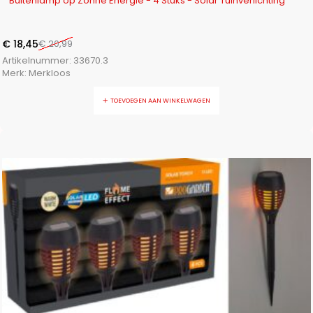
Buitenlamp op Zonne Energie - 4 Stuks - Solar Tuinverlichting
€
18,45
€
20,99
Artikelnummer:
33670.3
Merk:
Merkloos
TOEVOEGEN AAN WINKELWAGEN