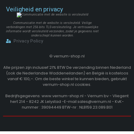
Veiligheid en privacy
Communicatie met de website is versleuteld. Veilige
verbindingen met 256 bits TLS-versleuteling. Je vertrouwelijke
informatie wordt versleuteld verzonden, zodat je gegevens niet
onderschept kunnen worden.
Privacy Policy
©
vernum-shop.nl
Alle prijzen zijn inclusief 21% BTW De verzending binnen Nederland
(ook de Nederlandse Waddeneilanden) en België is kosteloos
vanaf € 100,–. Om de beste winkel te kunnen bieden, gebruikt
vernum-shop.nl cookies.
Bedrijfsgegevens: www.vernum-shop.nl - Vernum bv - Vliegent
hert 214 - 8242 JK Lelystad -E-mail:sales@vernum.nl - KvK-
nummer : 39094449 BTW-nr : NL8159.23.089.B01