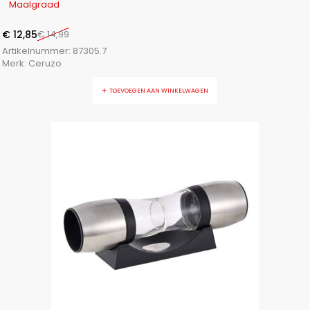
Maalgraad
€
12,85
€
14,99
Artikelnummer:
87305.7
Merk:
Ceruzo
TOEVOEGEN AAN WINKELWAGEN