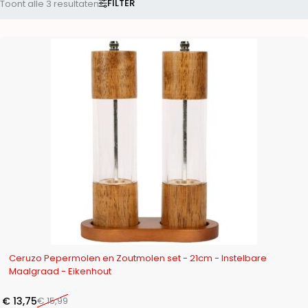
FILTER
Toont alle 3 resultaten
-14%
Ceruzo Pepermolen en Zoutmolen set - 21cm - Instelbare
Maalgraad - Eikenhout
€
13,75
€
15,99