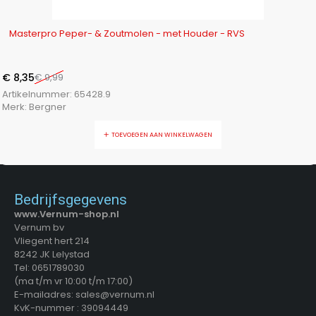
-16%
Masterpro Peper- & Zoutmolen - met Houder - RVS
€
8,35
€
9,99
Artikelnummer:
65428.9
Merk:
Bergner
TOEVOEGEN AAN WINKELWAGEN
Bedrijfsgegevens
www.Vernum-shop.nl
Vernum bv
Vliegent hert 214
8242 JK Lelystad
Tel: 0651789030
(ma t/m vr 10:00 t/m 17:00)
E-mailadres: sales@vernum.nl
KvK-nummer : 39094449