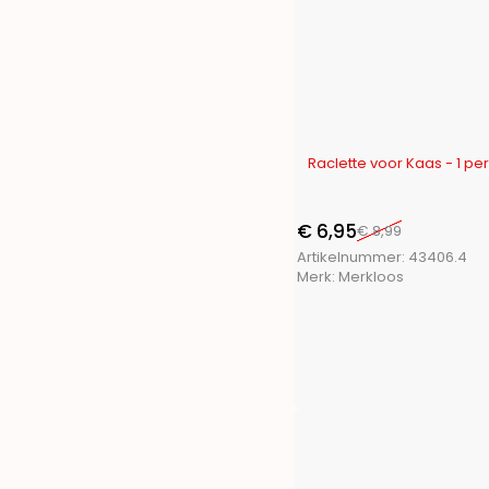
Toolpack
(21)
Trends4You
(15)
Ultra Clean
(1)
Vaggan
(17)
XQ Fresh
(2)
XQ Max
(16)
-23%
Raclette voor Kaas - 1 pe
€
6,95
€
8,99
Artikelnummer:
43406.4
Merk:
Merkloos