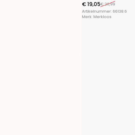
FX Tools
(9)
€
19,05
€
20,99
FXcontrol
(5)
Artikelnummer:
66138.6
Gifts@Home
(5)
Merk:
Merkloos
Greenland
(1)
Grundig
(4)
H&S Collection
(1)
Haushalt International
(2)
Hearts&Homies
(2)
Holly Jolly
(1)
Home&Styling
(10)
I-Watts Outdoor
(2)
Intex
(4)
La Cucina
(3)
Luume
(1)
Martor
(1)
Masterpro
(4)
Meister
(1)
Merkloos
(672)
Outdoor Games
(1)