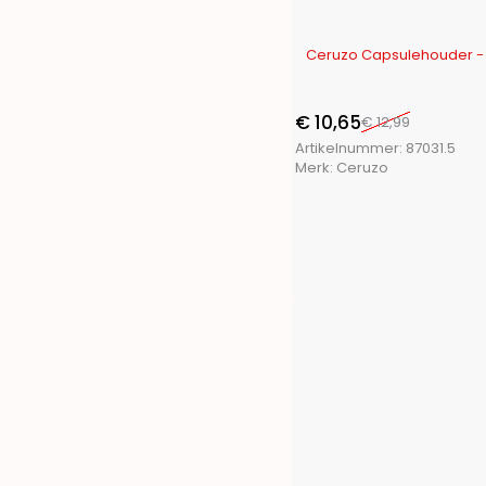
Penn
(1)
Pet Toys
(1)
-18%
Ceruzo Capsulehouder - 
Pets Collection
(3)
Playmarket
(7)
ProBeach
(3)
€
10,65
€
12,99
ProGarden
(46)
Artikelnummer:
87031.5
Merk:
Ceruzo
Protenrop
(4)
ProWorld
(3)
Pure2Improve
(4)
Pyrex
(1)
Q Flexx
(2)
Redcliffs
(28)
Renberg
(13)
S.I.A.
(11)
San Ignacio
(14)
Segnale
(2)
Soundlogic
(1)
Storage Solutions
(7)
Termolex
(1)