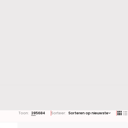
Toon:
28
56
84
Sorteer
Sorteren op nieuwste