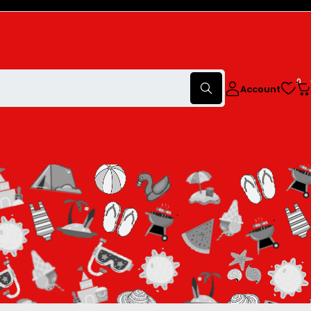
0
Account