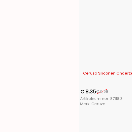
-16%
Ceruzo Siliconen Onderzet
€
8,35
€
9,99
Artikelnummer:
87118.3
Merk:
Ceruzo