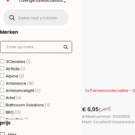
×
Overige tafelaccessoires (20)
Merken
3Claveles
(1)
All Ride
(1)
Alpina
(3)
Ambiance
(18)
-23%
Ambiancelight
2x Pannenonderzetter - Ø
(2)
Artist
(4)
Bathroom Solutions
(11)
€
6,95
€
8,99
BBQ
(13)
Artikelnummer:
DS09858
Benetton
(1)
Merk:
Excellent Houseware
prijs
Bergner
(75)
Brudermannesmann
(31)
Alles