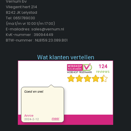
Vernum bv
Vliegent hert 214
8242 JK Lelystad
Tel: 0651789030
(ma t/m vr 10:00 t/m 17:00)
E-mailadres: sales@vernum.nl
KvK-nummer : 39094449
BTW-nummer : NL8159.23.089.B01
Wat klanten vertellen