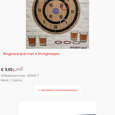
-20%
Ringwerpspel met 4 Shotglaasjes
€
9,65
€
11,99
Artikelnummer:
13099.7
Merk:
Casino
TOEVOEGEN AAN WINKELWAGEN