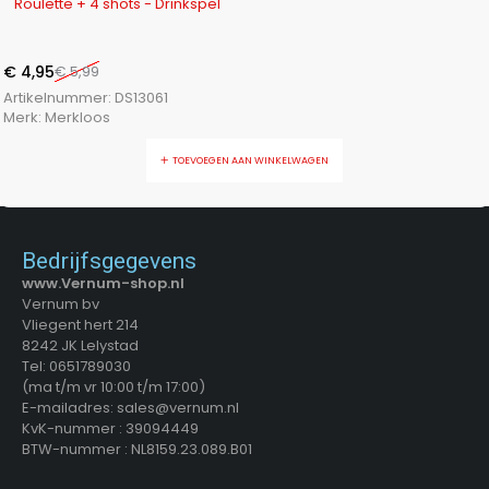
Roulette + 4 shots - Drinkspel
€
4,95
€
5,99
Artikelnummer:
DS13061
Merk:
Merkloos
TOEVOEGEN AAN WINKELWAGEN
Bedrijfsgegevens
www.Vernum-shop.nl
Vernum bv
Vliegent hert 214
8242 JK Lelystad
Tel: 0651789030
(ma t/m vr 10:00 t/m 17:00)
E-mailadres: sales@vernum.nl
KvK-nummer : 39094449
BTW-nummer : NL8159.23.089.B01