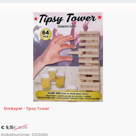
-17%
Drinkspel - Tipsy Tower
€
9,15
€
10,99
Artikelnummer:
DS13060