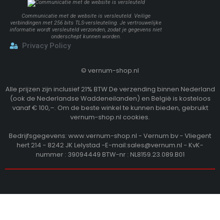
Communicatie met de website is versleuteld. Veilige
verbindingen met 256 bits TLS-versleuteling. Je vertrouwelijke
informatie wordt versleuteld verzonden, zodat je gegevens niet
onderschept kunnen worden.
Privacy Policy
©
vernum-shop.nl
Alle prijzen zijn inclusief 21% BTW De verzending binnen Nederland
(ook de Nederlandse Waddeneilanden) en België is kosteloos
vanaf € 100,–. Om de beste winkel te kunnen bieden, gebruikt
vernum-shop.nl cookies.
Bedrijfsgegevens: www.vernum-shop.nl - Vernum bv - Vliegent
hert 214 - 8242 JK Lelystad -E-mail:sales@vernum.nl - KvK-
nummer : 39094449 BTW-nr : NL8159.23.089.B01