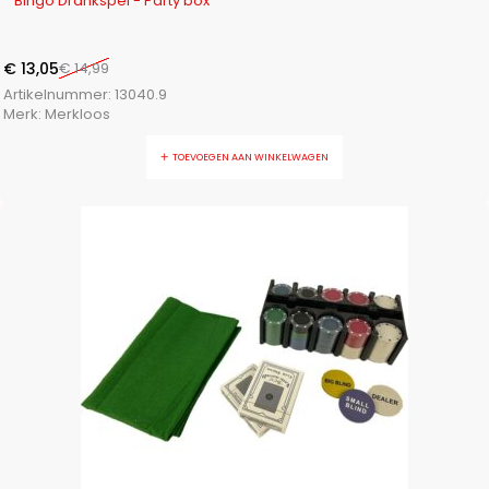
Bingo Drankspel - Party box
€
13,05
€
14,99
Artikelnummer:
13040.9
Merk:
Merkloos
TOEVOEGEN AAN WINKELWAGEN