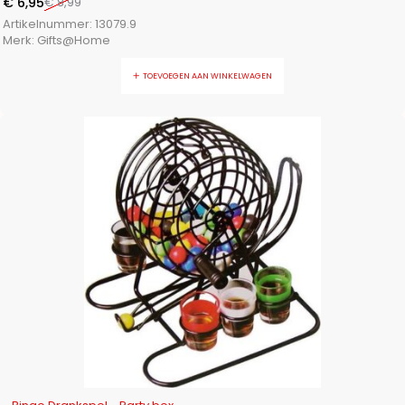
€
6,95
€
8,99
Artikelnummer:
13079.9
Merk:
Gifts@Home
TOEVOEGEN AAN WINKELWAGEN
-13%