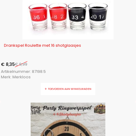
-16%
Drankspel Roulette met 16 shotglaasjes
€
8,35
€
9,99
Artikelnummer:
87198.5
Merk:
Merkloos
TOEVOEGEN AAN WINKELWAGEN