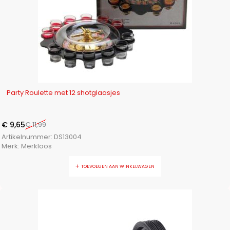
-20%
Party Roulette met 12 shotglaasjes
€
9,65
€
11,99
Artikelnummer:
DS13004
Merk:
Merkloos
TOEVOEGEN AAN WINKELWAGEN