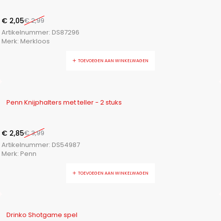
€
2,05
€
2,99
Artikelnummer:
DS87296
Merk:
Merkloos
TOEVOEGEN AAN WINKELWAGEN
-29%
Penn Knijphalters met teller - 2 stuks
€
2,85
€
3,99
Artikelnummer:
DS54987
Merk:
Penn
TOEVOEGEN AAN WINKELWAGEN
-20%
Drinko Shotgame spel