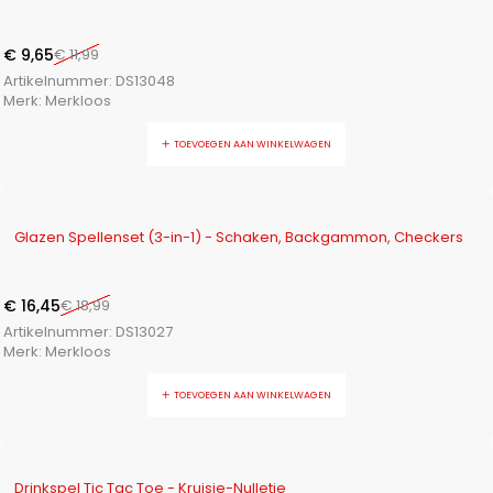
€
9,65
€
11,99
Artikelnummer:
DS13048
Merk:
Merkloos
TOEVOEGEN AAN WINKELWAGEN
-13%
Glazen Spellenset (3-in-1) - Schaken, Backgammon, Checkers
€
16,45
€
18,99
Artikelnummer:
DS13027
Merk:
Merkloos
TOEVOEGEN AAN WINKELWAGEN
-16%
Drinkspel Tic Tac Toe - Kruisje-Nulletje