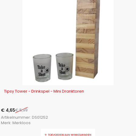
-22%
Tipsy Tower - Drinkspel - Mini Dranktoren
€
4,65
€
5,99
Artikelnummer:
DS01252
Merk:
Merkloos
TOEVOEGEN AAN WINKELWAGEN