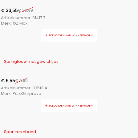
€
33,55
€
36,99
Artikelnummer:
01417.7
Merk:
XQ Max
TOEVOEGEN AAN WINKELWAGEN
-21%
Springtouw met gewichtjes
€
5,55
€
6,99
Artikelnummer:
33513.4
Merk:
Pure2Improve
TOEVOEGEN AAN WINKELWAGEN
-31%
Sport-armband