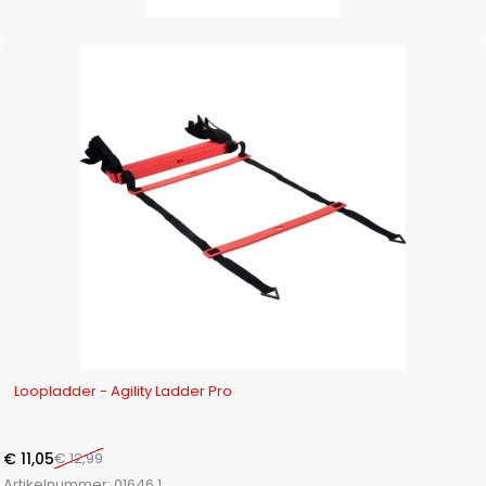
-15%
Loopladder - Agility Ladder Pro
€
11,05
€
12,99
Artikelnummer:
01646.1