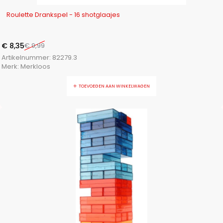
-16%
Roulette Drankspel - 16 shotglaajes
€
8,35
€
9,99
Artikelnummer:
82279.3
Merk:
Merkloos
TOEVOEGEN AAN WINKELWAGEN