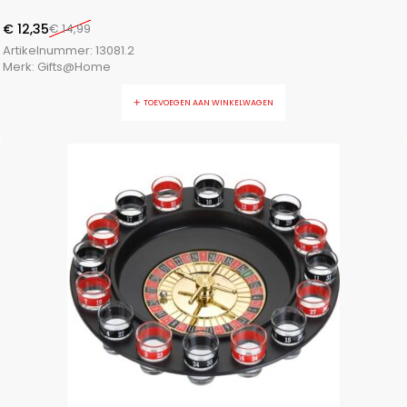
€
12,35
€
14,99
Artikelnummer:
13081.2
Merk:
Gifts@Home
TOEVOEGEN AAN WINKELWAGEN