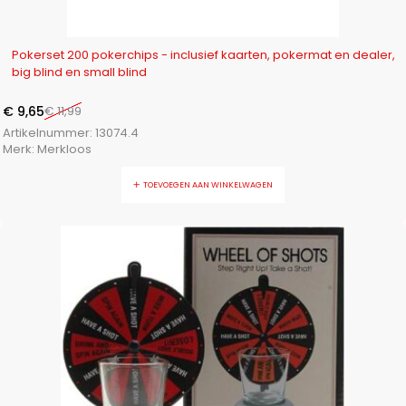
-20%
Pokerset 200 pokerchips - inclusief kaarten, pokermat en dealer,
big blind en small blind
€
9,65
€
11,99
Artikelnummer:
13074.4
Merk:
Merkloos
TOEVOEGEN AAN WINKELWAGEN