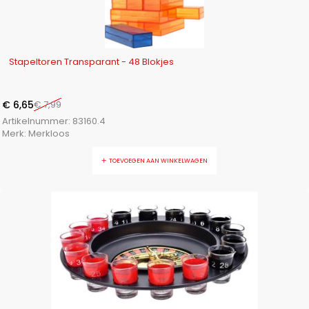
-17%
Stapeltoren Transparant - 48 Blokjes
€
6,65
€
7,99
Artikelnummer:
83160.4
Merk:
Merkloos
TOEVOEGEN AAN WINKELWAGEN