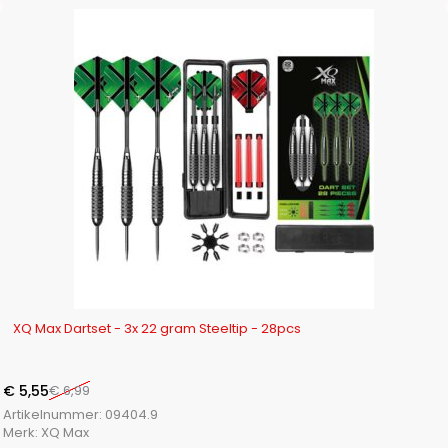
-21%
XQ Max Dartset - 3x 22 gram Steeltip - 28pcs
€
5,55
€
6,99
Artikelnummer:
09404.9
Merk:
XQ Max