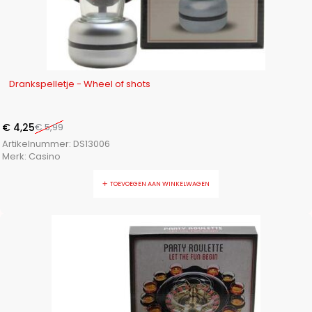
-29%
Drankspelletje - Wheel of shots
€
4,25
€
5,99
Artikelnummer:
DS13006
Merk:
Casino
TOEVOEGEN AAN WINKELWAGEN