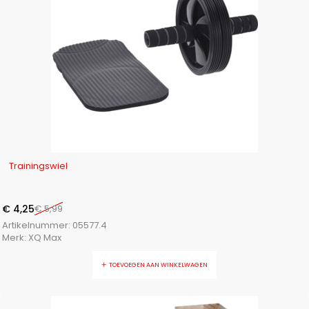
-29%
Trainingswiel
€
4,25
€
5,99
Artikelnummer:
05577.4
Merk:
XQ Max
TOEVOEGEN AAN WINKELWAGEN