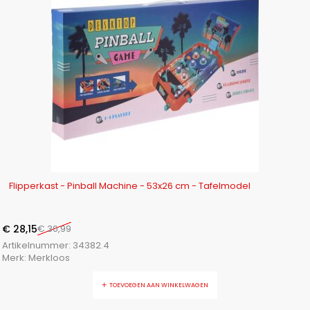
-9%
Flipperkast - Pinball Machine - 53x26 cm - Tafelmodel
€
28,15
€
30,99
Artikelnummer:
34382.4
Merk:
Merkloos
TOEVOEGEN AAN WINKELWAGEN