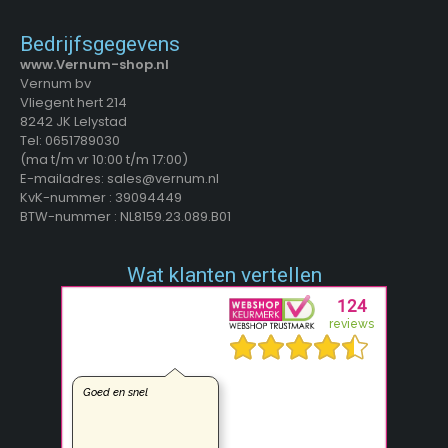
Bedrijfsgegevens
www.Vernum-shop.nl
Vernum bv
Vliegent hert 214
8242 JK Lelystad
Tel: 0651789030
(ma t/m vr 10:00 t/m 17:00)
E-mailadres: sales@vernum.nl
KvK-nummer : 39094449
BTW-nummer : NL8159.23.089.B01
Wat klanten vertellen