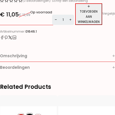
(0 Beoordelingen)
Schrijf een beoordeling
TOEVOEGEN
Op voorraad
€
11,05
Vergelijk
€
12,99
AAN
WINKELWAGEN
Alternative:
Artikelnummer:
01646.1
Omschrijving
Beoordelingen
Related Products