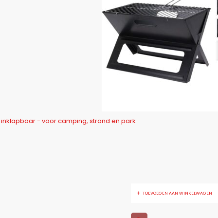
Opvouwbare Barbecue - inklapbaar - voor camping, strand en park
TOEVOEGEN AAN WINKELWAGEN