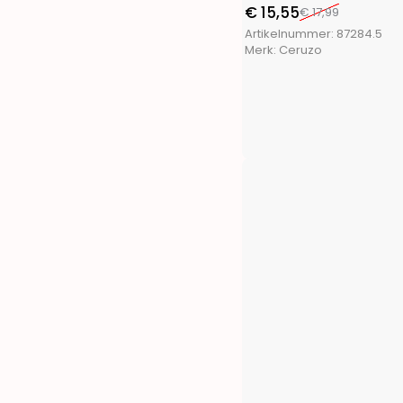
FX Tools
(9)
€
15,55
€
17,99
FXcontrol
(5)
Artikelnummer:
87284.5
Gifts@Home
(5)
Merk:
Ceruzo
Greenland
(1)
Grundig
(4)
H&S Collection
(1)
Haushalt International
(2)
Hearts&Homies
(2)
Holly Jolly
(1)
Home&Styling
(10)
I-Watts Outdoor
(2)
Intex
(4)
La Cucina
(3)
Luume
(1)
Martor
(1)
Masterpro
(4)
Meister
(1)
Merkloos
(673)
Outdoor Games
(1)