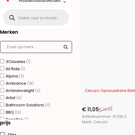
×
Houtskoolbarbecues (17)
Merken
3Claveles
(1)
All Ride
(1)
Alpina
(3)
Ambiance
(18)
-15%
Ambiancelight
Ceruzo Opvouwbare Bar
(2)
Artist
(4)
Bathroom Solutions
(11)
€
11,05
€
12,99
BBQ
(13)
Artikelnummer:
87316.3
Benetton
(1)
Merk:
Ceruzo
prijs
Bergner
(75)
Brudermannesmann
(31)
Alles