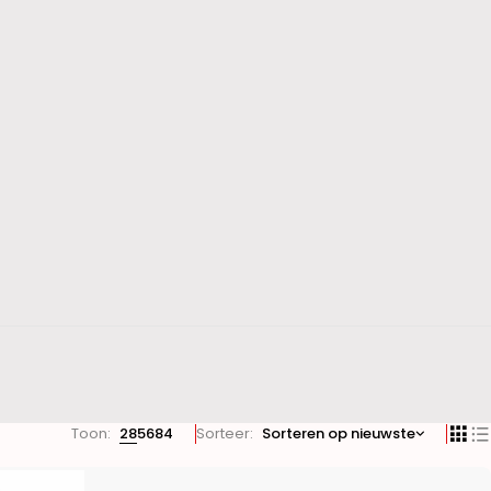
Toon:
28
56
84
Sorteer
Sorteren op nieuwste