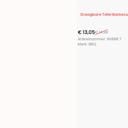
Penn
(1)
Pet Toys
(1)
-13%
Draagbare Tafel Barbecu
Pets Collection
(3)
Playmarket
(7)
ProBeach
(3)
€
13,05
€
14,99
ProGarden
(46)
Artikelnummer:
90888.7
Merk:
BBQ
Protenrop
(4)
ProWorld
(3)
Pure2Improve
(4)
Pyrex
(1)
Q Flexx
(2)
Redcliffs
(28)
Renberg
(13)
S.I.A.
(11)
San Ignacio
(14)
Segnale
(2)
Soundlogic
(1)
Storage Solutions
(7)
Termolex
(1)