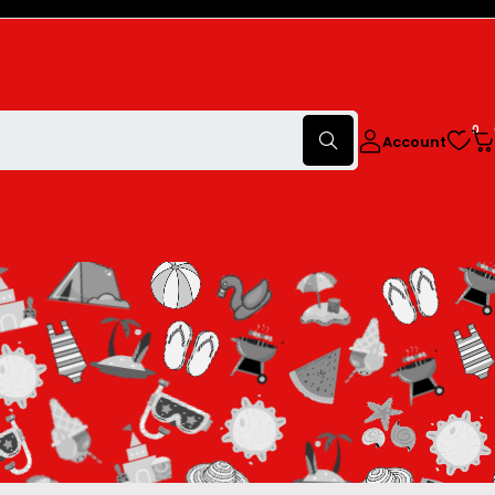
0
Account