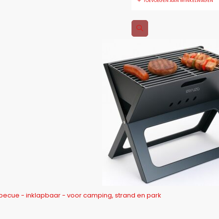
TOEVOEGEN AAN WINKELWAGEN
Ceruzo Opvouwbare Barbecue - inklapbaar - voor camping, strand en park