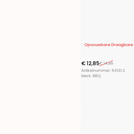
Toolpack
(21)
Trends4You
(15)
Ultra Clean
(1)
Vaggan
(17)
XQ Fresh
(2)
XQ Max
(17)
-14%
Opvouwbare Draagbare 
€
12,85
€
14,99
Artikelnummer:
54131.2
Merk:
BBQ