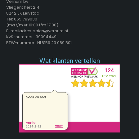
Vernum bv
Vliegent hert 214
8242 JK Lelystad
Tel: 0651789030
(ma t/m vr 10:00 t/m 17:00)
E-mailadres: sales@vernum.nl
KvK-nummer : 39094449
BTW-nummer : NL8159.23.089.B01
Wat klanten vertellen