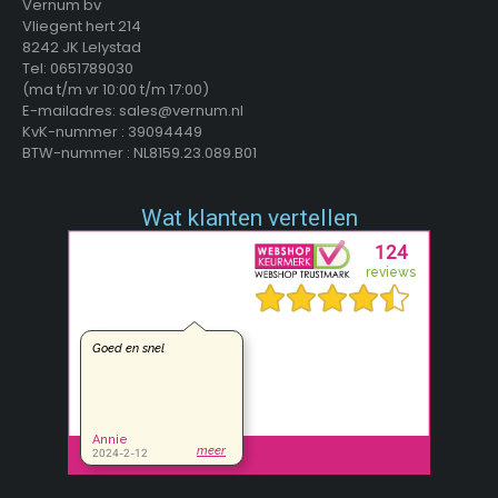
Vernum bv
Vliegent hert 214
8242 JK Lelystad
Tel: 0651789030
(ma t/m vr 10:00 t/m 17:00)
E-mailadres: sales@vernum.nl
KvK-nummer : 39094449
BTW-nummer : NL8159.23.089.B01
Wat klanten vertellen