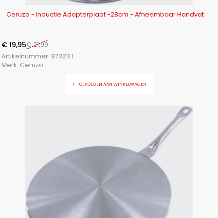
-9%
Ceruzo - Inductie Adapterplaat -28cm - Afneembaar Handvat
€
19,95
€
21,99
Artikelnummer:
87323.1
Merk:
Ceruzo
TOEVOEGEN AAN WINKELWAGEN