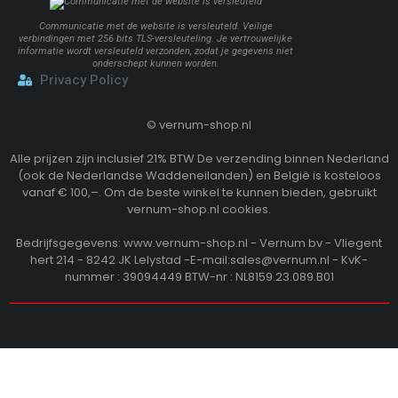
Communicatie met de website is versleuteld. Veilige
verbindingen met 256 bits TLS-versleuteling. Je vertrouwelijke
informatie wordt versleuteld verzonden, zodat je gegevens niet
onderschept kunnen worden.
Privacy Policy
©
vernum-shop.nl
Alle prijzen zijn inclusief 21% BTW De verzending binnen Nederland
(ook de Nederlandse Waddeneilanden) en België is kosteloos
vanaf € 100,–. Om de beste winkel te kunnen bieden, gebruikt
vernum-shop.nl cookies.
Bedrijfsgegevens: www.vernum-shop.nl - Vernum bv - Vliegent
hert 214 - 8242 JK Lelystad -E-mail:sales@vernum.nl - KvK-
nummer : 39094449 BTW-nr : NL8159.23.089.B01