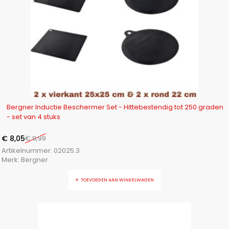
-19%
Bergner Inductie Beschermer Set - Hittebestendig tot 250 graden
- set van 4 stuks
€
8,05
€
9,99
Artikelnummer:
02025.3
Merk:
Bergner
TOEVOEGEN AAN WINKELWAGEN