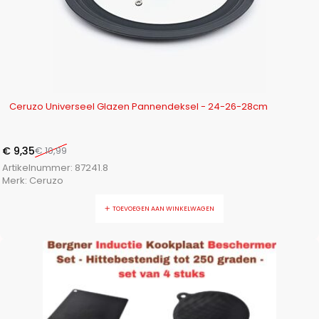
-15%
Ceruzo Universeel Glazen Pannendeksel - 24-26-28cm
€
9,35
€
10,99
Artikelnummer:
87241.8
Merk:
Ceruzo
TOEVOEGEN AAN WINKELWAGEN