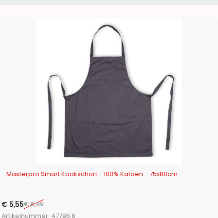
-21%
Masterpro Smart Kookschort - 100% Katoen - 75x80cm
€
5,55
€
6,99
Artikelnummer:
47796.8