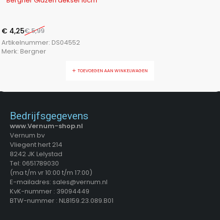
Bergner Glazen deksel 16cm
€
4,25
€
5,99
Artikelnummer:
DS04552
Merk:
Bergner
TOEVOEGEN AAN WINKELWAGEN
Bedrijfsgegevens
www.Vernum-shop.nl
Vernum bv
Vliegent hert 214
8242 JK Lelystad
Tel: 0651789030
(ma t/m vr 10:00 t/m 17:00)
E-mailadres: sales@vernum.nl
KvK-nummer : 39094449
BTW-nummer : NL8159.23.089.B01