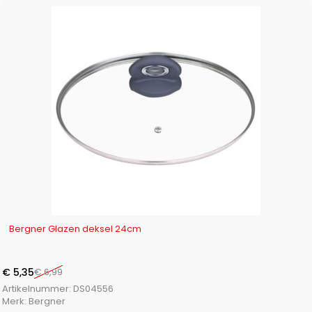
-23%
Bergner Glazen deksel 24cm
€
5,35
€
6,99
Artikelnummer:
DS04556
Merk:
Bergner