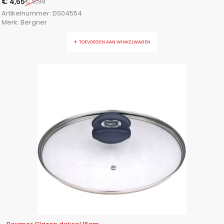
€
4,65
€
5,99
Artikelnummer:
DS04554
Merk:
Bergner
TOEVOEGEN AAN WINKELWAGEN
-29%