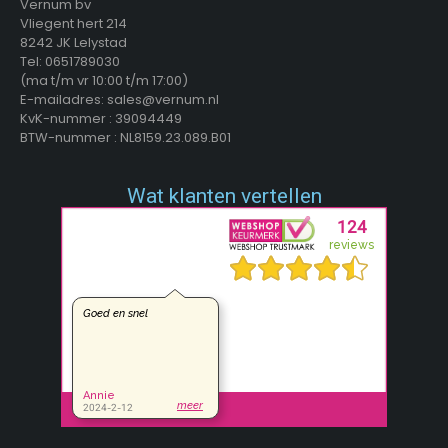
Vernum bv
Vliegent hert 214
8242 JK Lelystad
Tel: 0651789030
(ma t/m vr 10:00 t/m 17:00)
E-mailadres: sales@vernum.nl
KvK-nummer : 39094449
BTW-nummer : NL8159.23.089.B01
Wat klanten vertellen