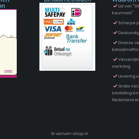
en
Lid van "
Keurmerk"
Scherpe p
Deskundig
Diverse ve
betaalmeth
Verzendin
werkdag
Levering u
Gratis Ver
bestelling b
Nederland en
©
vernum-shop.nl