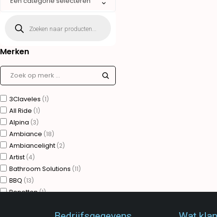
Een categorie selecteren
Merken
3Claveles
(1)
All Ride
(1)
Alpina
(3)
Ambiance
(18)
Ambiancelight
(2)
Artist
(4)
Bathroom Solutions
(11)
BBQ
(13)
Benetton
(1)
Bergner
(75)
Bedrijfsgegevens
Wat kla
Brudermannesmann
(31)