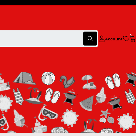
0
Account