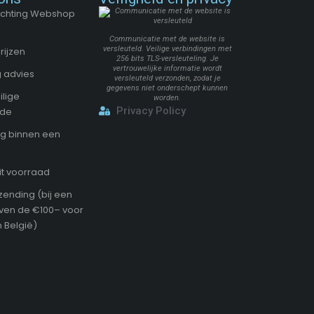
Stichting Webshop
Communicatie met de website is
versleuteld. Veilige verbindingen met
rijzen
256 bits TLS-versleuteling. Je
vertrouwelijke informatie wordt
 advies
versleuteld verzonden, zodat je
gegevens niet onderschept kunnen
ilige
worden.
Privacy Policy
ode
g binnen een
it voorraad
zending (bij een
oven de €100– voor
 België)