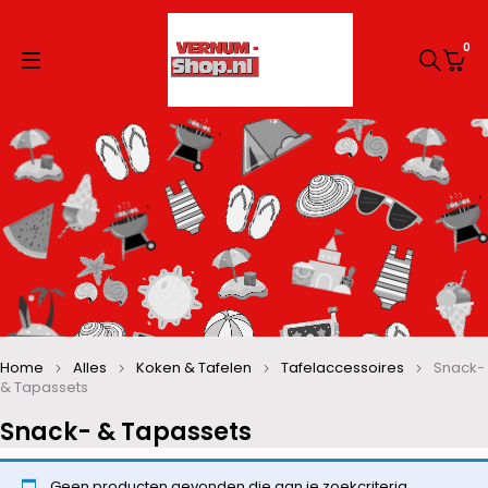
0
Home
Alles
Koken & Tafelen
Tafelaccessoires
Snack-
& Tapassets
Snack- & Tapassets
Geen producten gevonden die aan je zoekcriteria