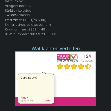
Vernum bv
Vliegent hert 214
8242 JK Lelystad
Tel: 0651789030
(ma t/m vr 10:00 t/m 17:00)
E-mailadres: sales@vernum.nl
KvK-nummer : 39094449
BTW-nummer : NL8159.23.089.B01
Wat klanten vertellen