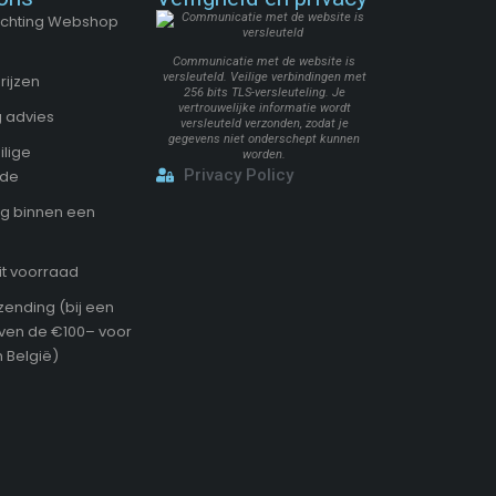
Stichting Webshop
Communicatie met de website is
versleuteld. Veilige verbindingen met
rijzen
256 bits TLS-versleuteling. Je
vertrouwelijke informatie wordt
 advies
versleuteld verzonden, zodat je
gegevens niet onderschept kunnen
ilige
worden.
Privacy Policy
ode
g binnen een
it voorraad
zending (bij een
oven de €100– voor
 België)