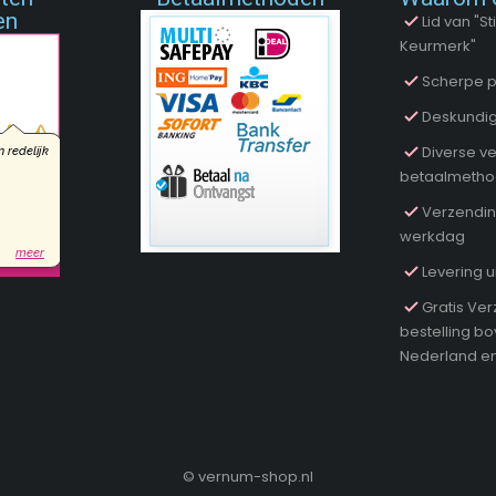
en
Lid van "
Keurmerk"
Scherpe p
Deskundig
Diverse ve
betaalmeth
Verzendin
werkdag
Levering u
Gratis Ver
bestelling b
Nederland en
©
vernum-shop.nl