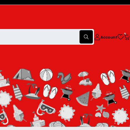
0
Account