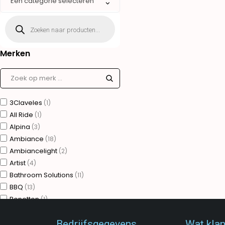
Een categorie selecteren
Merken
3Claveles
(1)
All Ride
(1)
Alpina
(3)
Ambiance
(18)
Ambiancelight
(2)
Artist
(4)
Bathroom Solutions
(11)
BBQ
(13)
Benetton
(1)
Bergner
(75)
Bedrijfsgegevens
Wat kla
Brudermannesmann
(31)