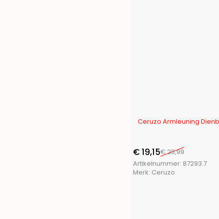
-9%
Ceruzo Armleuning Dienb
€
19,15
€
20,99
Artikelnummer:
87293.7
Merk:
Ceruzo