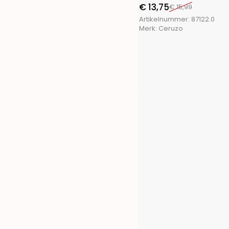
FX Tools
(9)
€
13,75
€
15,99
FXcontrol
(5)
Artikelnummer:
87122.0
Gifts@Home
(5)
Merk:
Ceruzo
Greenland
(1)
Grundig
(4)
H&S Collection
(1)
Haushalt International
(2)
Hearts&Homies
(2)
Holly Jolly
(1)
Home&Styling
(10)
I-Watts Outdoor
(2)
Intex
(5)
La Cucina
(3)
Luume
(1)
Martor
(1)
Masterpro
(4)
Meister
(1)
Merkloos
(677)
Outdoor Games
(1)