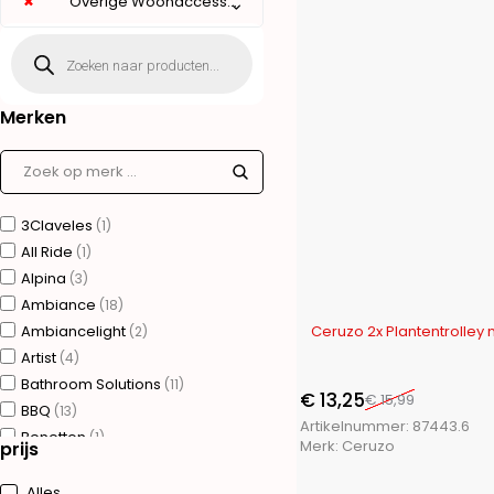
×
Overige Woonaccessoires (38)
Merken
3Claveles
(1)
All Ride
(1)
Alpina
(3)
Ambiance
(18)
-17%
Ambiancelight
Ceruzo 2x Plantentrolley 
(2)
Artist
(4)
Bathroom Solutions
(11)
€
13,25
€
15,99
BBQ
(13)
Artikelnummer:
87443.6
Benetton
(1)
Merk:
Ceruzo
prijs
Bergner
(75)
Brudermannesmann
(31)
Alles