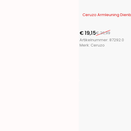
Penn
(1)
Pet Toys
(1)
-9%
Ceruzo Armleuning Dienbl
Pets Collection
(3)
Playmarket
(7)
ProBeach
(3)
€
19,15
€
20,99
ProGarden
(46)
Artikelnummer:
87292.0
Merk:
Ceruzo
Protenrop
(4)
ProWorld
(3)
Pure2Improve
(4)
Pyrex
(1)
Q Flexx
(2)
Redcliffs
(28)
Renberg
(13)
S.I.A.
(11)
San Ignacio
(14)
Segnale
(2)
Soundlogic
(1)
Storage Solutions
(7)
Termolex
(1)