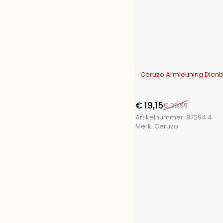
Toolpack
(21)
Trends4You
(15)
Ultra Clean
(1)
Vaggan
(17)
XQ Fresh
(2)
XQ Max
(18)
-9%
Ceruzo Armleuning Dienbl
€
19,15
€
20,99
Artikelnummer:
87294.4
Merk:
Ceruzo