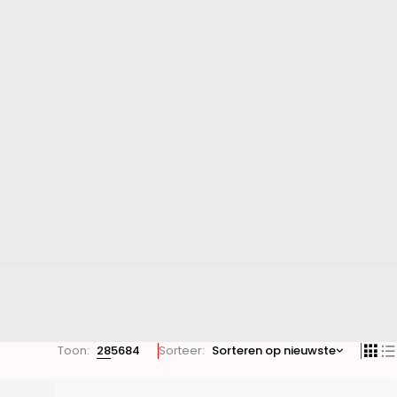
Toon:
28
56
84
Sorteer
Sorteren op nieuwste