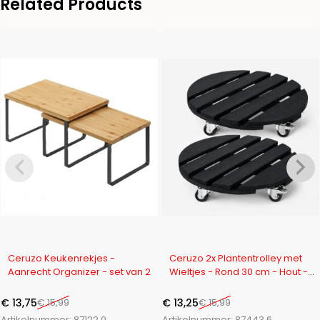
Related Products
-14%
-17%
Ceruzo Keukenrekjes -
Ceruzo 2x Plantentrolley met
Aanrecht Organizer - set van 2
Wieltjes - Rond 30 cm - Hout -
Zwart
€
13,75
€
15,99
€
13,25
€
15,99
Artikelnummer:
87122.0
Artikelnummer:
87443.6