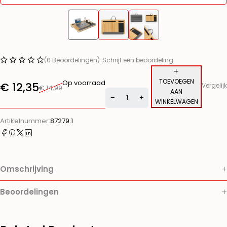
(0 Beoordelingen)
Schrijf een beoordeling
TOEVOEGEN
Op voorraad
€
12,35
Vergelijk
€
14,99
AAN
WINKELWAGEN
Alternative:
Artikelnummer:
87279.1
Omschrijving
Beoordelingen