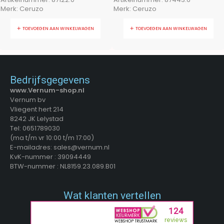
Merk:
Ceruzo
Merk:
Ceruzo
TOEVOEGEN AAN WINKELWAGEN
TOEVOEGEN AAN WINKELWAGEN
Bedrijfsgegevens
www.Vernum-shop.nl
Vernum bv
Vliegent hert 214
8242 JK Lelystad
Tel: 0651789030
(ma t/m vr 10:00 t/m 17:00)
E-mailadres: sales@vernum.nl
KvK-nummer : 39094449
BTW-nummer : NL8159.23.089.B01
Wat klanten vertellen