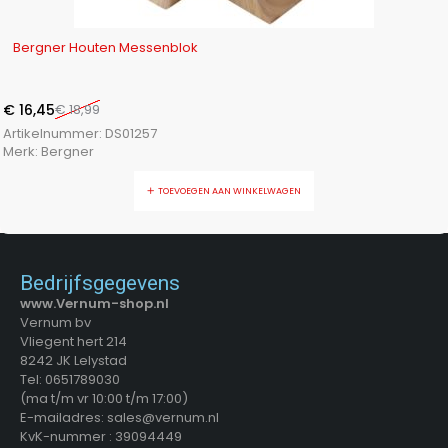
-13%
Bergner Houten Messenblok
€
16,45
€
18,99
Artikelnummer:
DS01257
Merk:
Bergner
TOEVOEGEN AAN WINKELWAGEN
Bedrijfsgegevens
www.Vernum-shop.nl
Vernum bv
Vliegent hert 214
8242 JK Lelystad
Tel: 0651789030
(ma t/m vr 10:00 t/m 17:00)
E-mailadres: sales@vernum.nl
KvK-nummer : 39094449