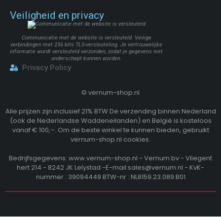
Veiligheid en privacy
Communicatie met de website is versleuteld. Veilige
verbindingen met 256 bits TLS-versleuteling. Je vertrouwelijke
informatie wordt versleuteld verzonden, zodat je gegevens niet
onderschept kunnen worden.
Privacy Policy
©
vernum-shop.nl
Alle prijzen zijn inclusief 21% BTW De verzending binnen Nederland
(ook de Nederlandse Waddeneilanden) en België is kosteloos
vanaf € 100,–. Om de beste winkel te kunnen bieden, gebruikt
vernum-shop.nl cookies.
Bedrijfsgegevens: www.vernum-shop.nl - Vernum bv - Vliegent
hert 214 - 8242 JK Lelystad -E-mail:sales@vernum.nl - KvK-
nummer : 39094449 BTW-nr : NL8159.23.089.B01