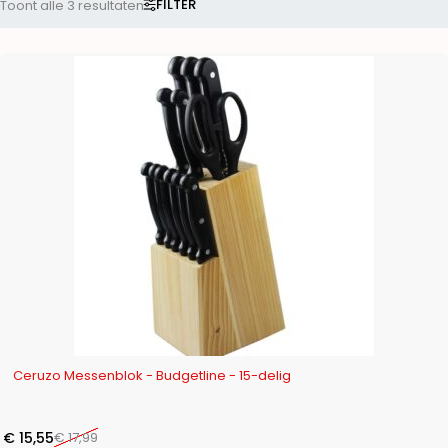
FILTER
Toont alle 3 resultaten
-14%
Ceruzo Messenblok - Budgetline - 15-delig
€
15,55
€
17,99