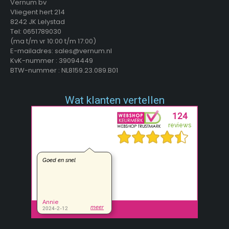
Vernum bv
Vliegent hert 214
8242 JK Lelystad
Tel: 0651789030
(ma t/m vr 10:00 t/m 17:00)
E-mailadres: sales@vernum.nl
KvK-nummer : 39094449
BTW-nummer : NL8159.23.089.B01
Wat klanten vertellen