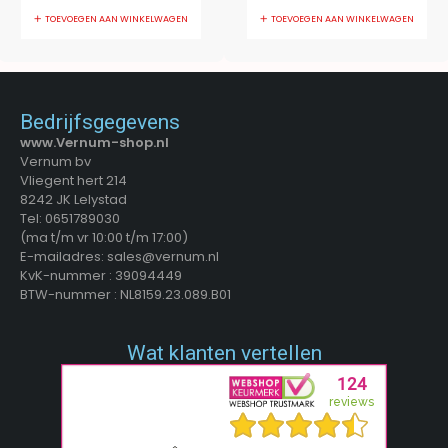
TOEVOEGEN AAN WINKELWAGEN
TOEVOEGEN AAN WINKELWAGEN
Bedrijfsgegevens
www.Vernum-shop.nl
Vernum bv
Vliegent hert 214
8242 JK Lelystad
Tel: 0651789030
(ma t/m vr 10:00 t/m 17:00)
E-mailadres: sales@vernum.nl
KvK-nummer : 39094449
BTW-nummer : NL8159.23.089.B01
Wat klanten vertellen