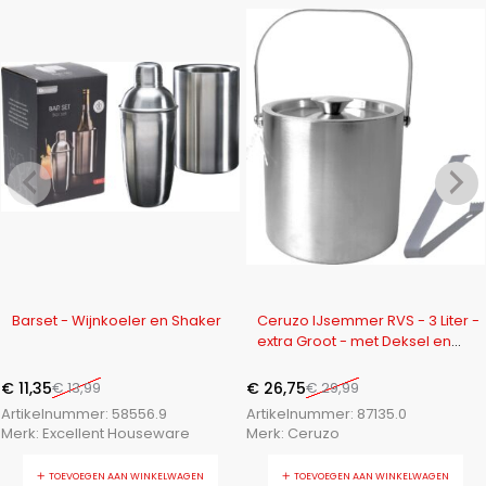
-19%
-11%
Barset - Wijnkoeler en Shaker
Ceruzo IJsemmer RVS - 3 Liter -
extra Groot - met Deksel en
Tang
€
11,35
€
13,99
€
26,75
€
29,99
Artikelnummer:
58556.9
Artikelnummer:
87135.0
Merk:
Excellent Houseware
Merk:
Ceruzo
TOEVOEGEN AAN WINKELWAGEN
TOEVOEGEN AAN WINKELWAGEN