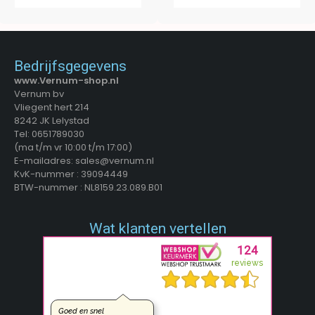
Bedrijfsgegevens
www.Vernum-shop.nl
Vernum bv
Vliegent hert 214
8242 JK Lelystad
Tel: 0651789030
(ma t/m vr 10:00 t/m 17:00)
E-mailadres: sales@vernum.nl
KvK-nummer : 39094449
BTW-nummer : NL8159.23.089.B01
Wat klanten vertellen