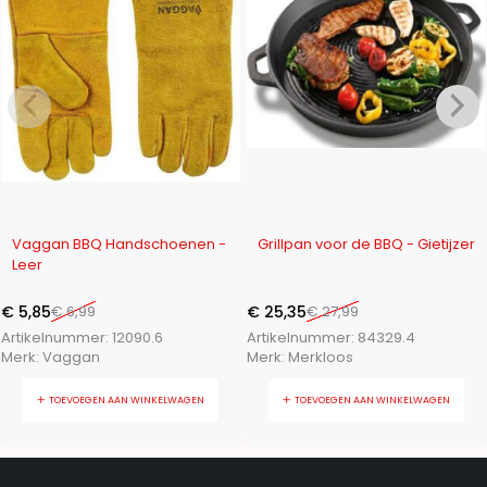
-16%
-9%
Vaggan BBQ Handschoenen -
Grillpan voor de BBQ - Gietijzer
Leer
€
5,85
€
6,99
€
25,35
€
27,99
Artikelnummer:
12090.6
Artikelnummer:
84329.4
Merk:
Vaggan
Merk:
Merkloos
TOEVOEGEN AAN WINKELWAGEN
TOEVOEGEN AAN WINKELWAGEN