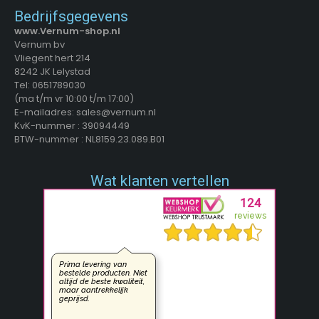
Bedrijfsgegevens
www.Vernum-shop.nl
Vernum bv
Vliegent hert 214
8242 JK Lelystad
Tel: 0651789030
(ma t/m vr 10:00 t/m 17:00)
E-mailadres: sales@vernum.nl
KvK-nummer : 39094449
BTW-nummer : NL8159.23.089.B01
Wat klanten vertellen