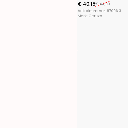
FX Tools
(9)
€
40,15
€
44,99
FXcontrol
(5)
Artikelnummer:
87006.3
Gifts@Home
(5)
Merk:
Ceruzo
Greenland
(1)
Grundig
(4)
H&S Collection
(1)
Haushalt International
(2)
Hearts&Homies
(2)
Holly Jolly
(1)
Home&Styling
(10)
I-Watts Outdoor
(2)
Intex
(4)
La Cucina
(3)
Luume
(1)
Martor
(1)
Masterpro
(4)
Meister
(1)
Merkloos
(672)
Outdoor Games
(1)