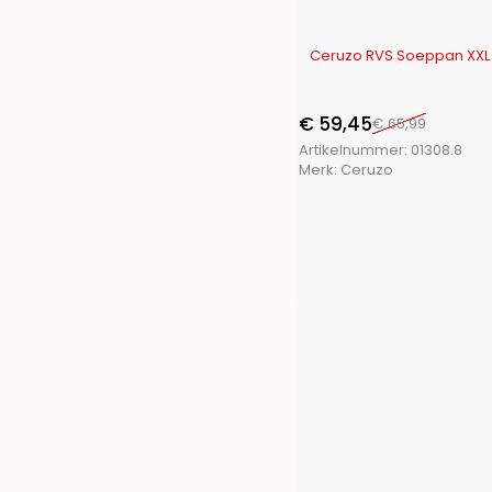
Penn
(1)
Pet Toys
(1)
-10%
Ceruzo RVS Soeppan XXL -
Pets Collection
(3)
Playmarket
(7)
ProBeach
(3)
€
59,45
€
65,99
ProGarden
(46)
Artikelnummer:
01308.8
Merk:
Ceruzo
Protenrop
(4)
ProWorld
(3)
Pure2Improve
(4)
Pyrex
(1)
Q Flexx
(2)
Redcliffs
(28)
Renberg
(13)
S.I.A.
(11)
San Ignacio
(14)
Segnale
(2)
Soundlogic
(1)
Storage Solutions
(7)
Termolex
(1)