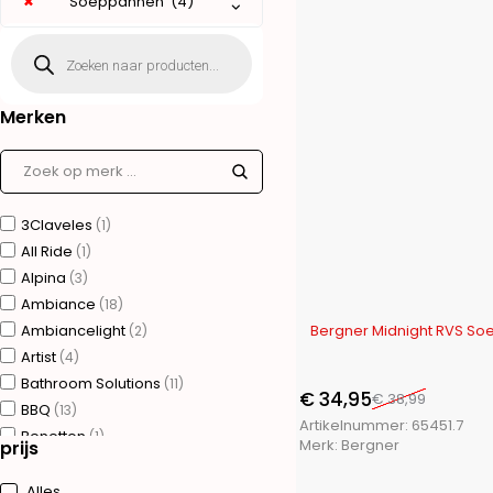
×
Soeppannen (4)
Merken
3Claveles
(1)
All Ride
(1)
Alpina
(3)
Ambiance
(18)
-10%
Ambiancelight
(2)
Artist
(4)
Bathroom Solutions
(11)
€
34,95
€
38,99
BBQ
(13)
Artikelnummer:
65451.7
Benetton
(1)
Merk:
Bergner
prijs
Bergner
(75)
Brudermannesmann
(31)
Alles