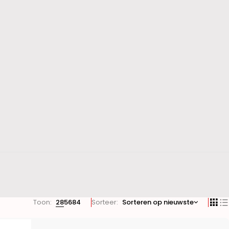
Toon:
28
56
84
Sorteer
Sorteren op nieuwste