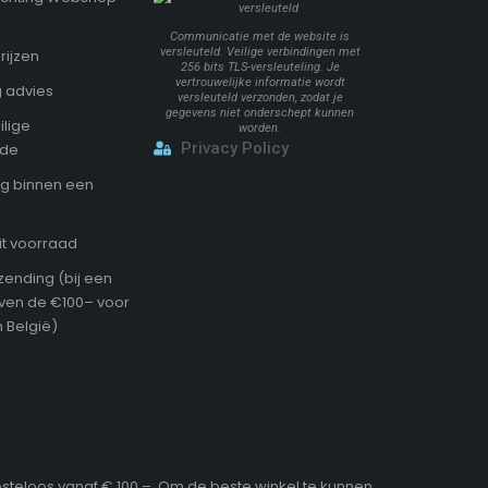
Communicatie met de website is
versleuteld. Veilige verbindingen met
rijzen
256 bits TLS-versleuteling. Je
vertrouwelijke informatie wordt
 advies
versleuteld verzonden, zodat je
gegevens niet onderschept kunnen
ilige
worden.
Privacy Policy
ode
g binnen een
it voorraad
zending (bij een
oven de €100– voor
 België)
osteloos vanaf € 100,–. Om de beste winkel te kunnen