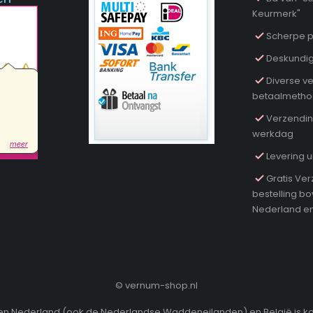
Keurmerk"
Scherpe p
Deskundig
Diverse ve
betaalmeth
Verzendin
werkdag
Levering u
Gratis Ver
bestelling b
Nederland en
©
vernum-shop.nl
innen Nederland (ook de Nederlandse Waddeneilanden) en België is k