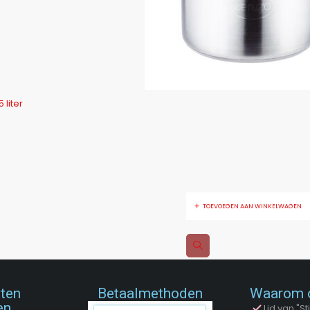
liter
TOEVOEGEN AAN WINKELWAGEN
nten
Betaalmethoden
Waarom 
en
Lid van "