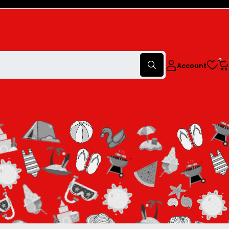
0
Account