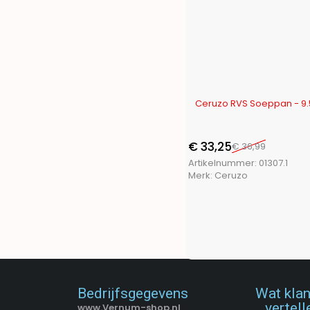
Toolpack
(21)
Trends4You
(15)
Ultra Clean
(1)
Vaggan
(17)
XQ Fresh
(2)
XQ Max
(16)
-10%
Ceruzo RVS Soeppan - 9.5 
€
33,25
€
36,99
Artikelnummer:
01307.1
Merk:
Ceruzo
Bedrijfsgegevens
Wat kla
vertell
www.Vernum-shop.nl