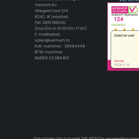
Vernum bv
Vliegent hert 214
8242 JK Lelystad
Tel: 0651789030
(ma t/m vr 10:00 t/m 17:00)
E-mailadres:
sales@vernum.nl
KvK-nummer : 39094449
BTW-nummer :
NL8159.23.089.B01
Alle prijzen zijn inclusief 21% BTW De verzending b