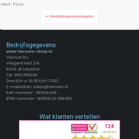
Merk:
Pyrex
TOEVOEGEN AAN WINKELWAGEN
Bedrijfsgegevens
www.Vernum-shop.nl
Vernum bv
Vliegent hert 214
8242 JK Lelystad
Tel: 0651789030
(ma t/m vr 10:00 t/m 17:00)
E-mailadres: sales@vernum.nl
KvK-nummer : 39094449
BTW-nummer : NL8159.23.089.B01
Wat klanten vertellen