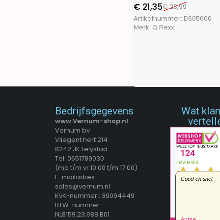
FX Tools
(9)
€
21,35
€
23,99
FXcontrol
(5)
Artikelnummer:
DS05600
Gifts@Home
(5)
Merk:
Q Flexx
Greenland
(1)
Grundig
(4)
H&S Collection
(1)
Haushalt International
(2)
Hearts&Homies
(2)
Holly Jolly
(1)
Home&Styling
(10)
Bedrijfsgegevens
Wat kla
vertell
I-Watts Outdoor
(2)
www.Vernum-shop.nl
Vernum bv
Intex
(4)
Vliegent hert 214
La Cucina
(3)
8242 JK Lelystad
Luume
(1)
Tel: 0651789030
Martor
(ma t/m vr 10:00 t/m 17:00)
(1)
E-mailadres:
Masterpro
(4)
sales@vernum.nl
Meister
(1)
KvK-nummer : 39094449
Merkloos
(672)
BTW-nummer :
NL8159.23.089.B01
Outdoor Games
(1)