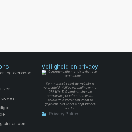
ons
Veiligheid en privacy
Stichting Webshop
Communicatie met de website is
versleuteld. Veilige verbindingen met
rijzen
256 bits TLS-versleuteling. Je
vertrouwelijke informatie wordt
 advies
versleuteld verzonden, zodat je
gegevens niet onderschept kunnen
ilige
worden.
Privacy Policy
ode
g binnen een