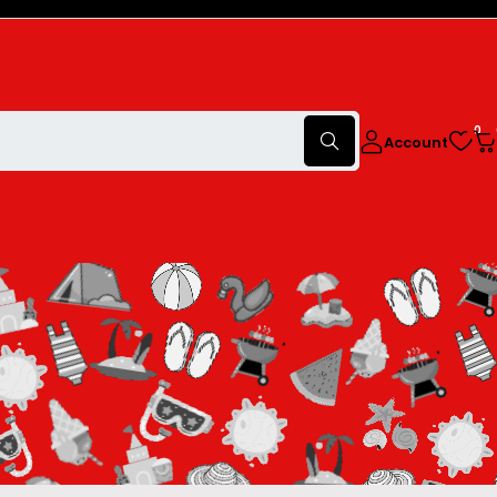
0
Account