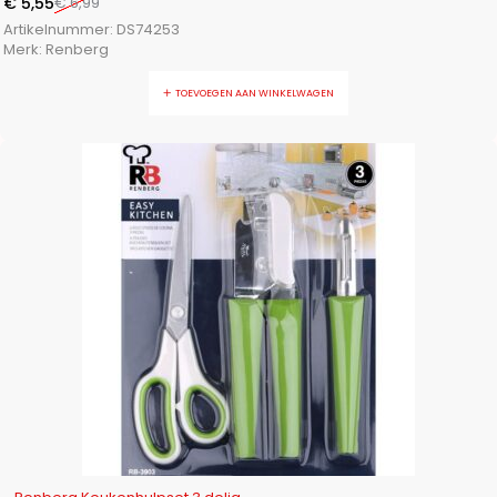
€
5,55
€
6,99
Artikelnummer:
DS74253
Merk:
Renberg
TOEVOEGEN AAN WINKELWAGEN
-26%