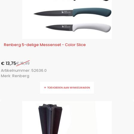
-14%
Renberg 5-delige Messenset - Color Slice
€
13,75
€
15,99
Artikelnummer:
52636.0
Merk:
Renberg
TOEVOEGEN AAN WINKELWAGEN