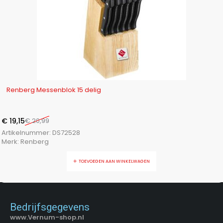
-9%
Renberg Messenblok 15 delig
€
19,15
€
20,99
Artikelnummer:
DS72528
Merk:
Renberg
TOEVOEGEN AAN WINKELWAGEN
Bedrijfsgegevens
www.Vernum-shop.nl