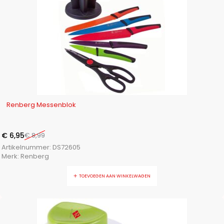
-23%
Renberg Messenblok
€
6,95
€
8,99
Artikelnummer:
DS72605
Merk:
Renberg
TOEVOEGEN AAN WINKELWAGEN