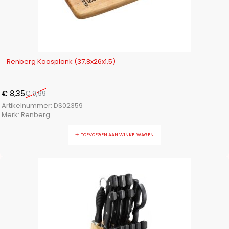
-16%
Renberg Kaasplank (37,8x26x1,5)
€
8,35
€
9,99
Artikelnummer:
DS02359
Merk:
Renberg
TOEVOEGEN AAN WINKELWAGEN