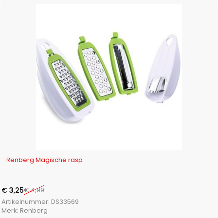
-35%
Renberg Magische rasp
€
3,25
€
4,99
Artikelnummer:
DS33569
Merk:
Renberg