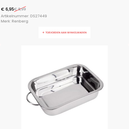
€
6,95
€
8,99
Artikelnummer:
DS27449
Merk:
Renberg
TOEVOEGEN AAN WINKELWAGEN