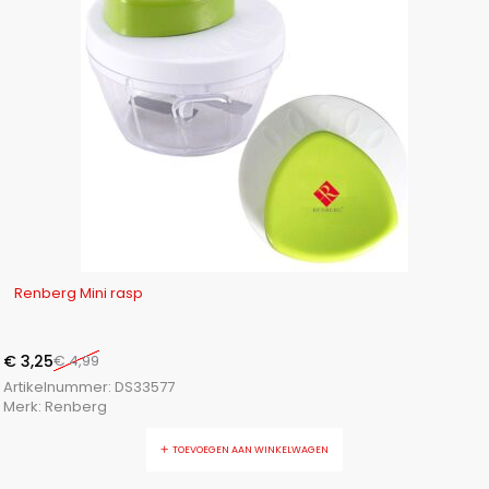
-35%
Renberg Mini rasp
€
3,25
€
4,99
Artikelnummer:
DS33577
Merk:
Renberg
TOEVOEGEN AAN WINKELWAGEN