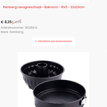
-16%
Renberg Lasagneschaal - Bakvorm - RVS - 32x23cm
€
8,35
€
9,99
Artikelnummer:
80359.6
Merk:
Renberg
TOEVOEGEN AAN WINKELWAGEN