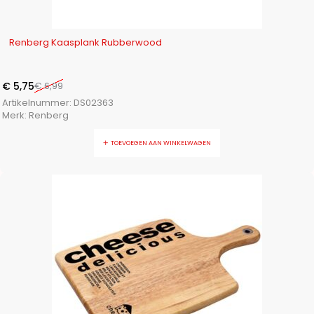
-18%
Renberg Kaasplank Rubberwood
€
5,75
€
6,99
Artikelnummer:
DS02363
Merk:
Renberg
TOEVOEGEN AAN WINKELWAGEN