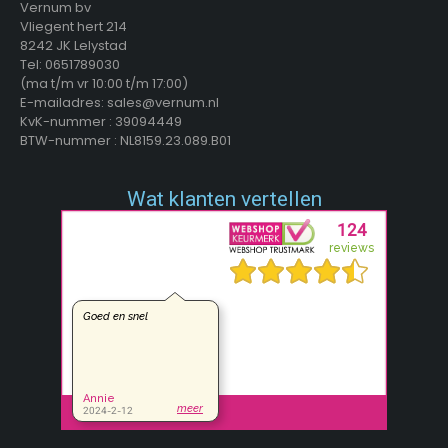
Vernum bv
Vliegent hert 214
8242 JK Lelystad
Tel: 0651789030
(ma t/m vr 10:00 t/m 17:00)
E-mailadres: sales@vernum.nl
KvK-nummer : 39094449
BTW-nummer : NL8159.23.089.B01
Wat klanten vertellen