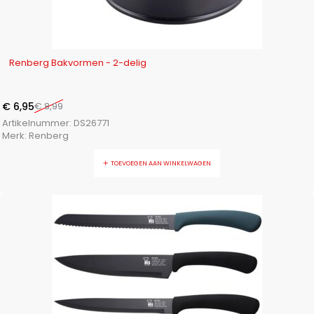
-23%
Renberg Bakvormen - 2-delig
€
6,95
€
8,99
Artikelnummer:
DS26771
Merk:
Renberg
TOEVOEGEN AAN WINKELWAGEN