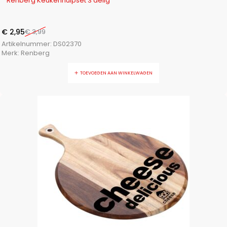
Renberg Keukenhulpset 3 delig
€
2,95
€
3,99
Artikelnummer:
DS02370
Merk:
Renberg
TOEVOEGEN AAN WINKELWAGEN