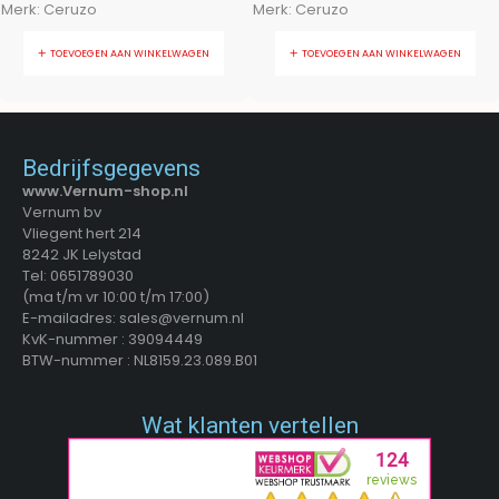
Merk:
Ceruzo
Merk:
Ceruzo
TOEVOEGEN AAN WINKELWAGEN
TOEVOEGEN AAN WINKELWAGEN
Bedrijfsgegevens
www.Vernum-shop.nl
Vernum bv
Vliegent hert 214
8242 JK Lelystad
Tel: 0651789030
(ma t/m vr 10:00 t/m 17:00)
E-mailadres: sales@vernum.nl
KvK-nummer : 39094449
BTW-nummer : NL8159.23.089.B01
Wat klanten vertellen