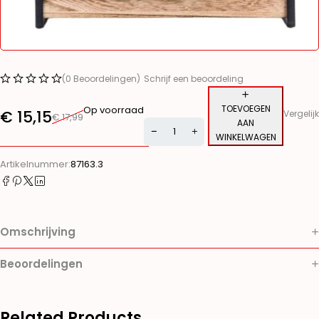
(0 Beoordelingen)
Schrijf een beoordeling
TOEVOEGEN
Op voorraad
€
15,15
Vergelijk
€
17,99
AAN
WINKELWAGEN
Alternative:
Artikelnummer:
87163.3
Omschrijving
Beoordelingen
Related Products