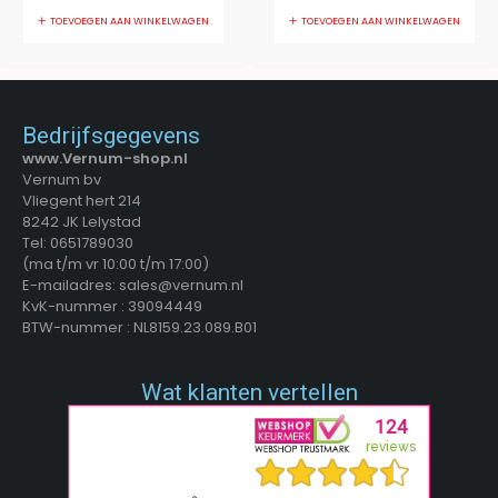
TOEVOEGEN AAN WINKELWAGEN
TOEVOEGEN AAN WINKELWAGEN
Bedrijfsgegevens
www.Vernum-shop.nl
Vernum bv
Vliegent hert 214
8242 JK Lelystad
Tel: 0651789030
(ma t/m vr 10:00 t/m 17:00)
E-mailadres: sales@vernum.nl
KvK-nummer : 39094449
BTW-nummer : NL8159.23.089.B01
Wat klanten vertellen