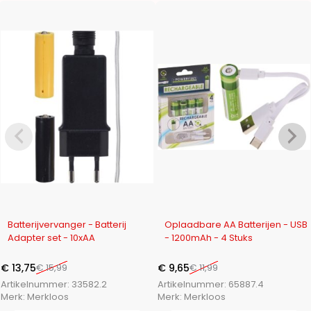
-14%
-20%
Batterijvervanger - Batterij
Oplaadbare AA Batterijen - USB
Adapter set - 10xAA
- 1200mAh - 4 Stuks
€
13,75
€
15,99
€
9,65
€
11,99
Artikelnummer:
33582.2
Artikelnummer:
65887.4
Merk:
Merkloos
Merk:
Merkloos