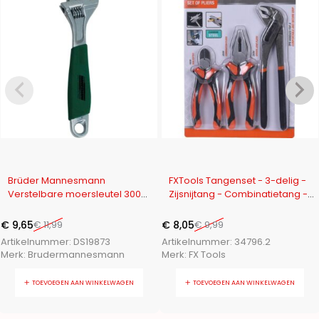
-20%
-19%
Brüder Mannesmann
FXTools Tangenset - 3-delig -
Verstelbare moersleutel 300
Zijsnijtang - Combinatietang -
mm
Waterpomptang
€
9,65
€
11,99
€
8,05
€
9,99
Artikelnummer:
DS19873
Artikelnummer:
34796.2
Merk:
Brudermannesmann
Merk:
FX Tools
TOEVOEGEN AAN WINKELWAGEN
TOEVOEGEN AAN WINKELWAGEN