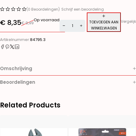
(0 Beoordelingen)
Schrijf een beoordeling
Op voorraad
€
8,35
Vergelijk
TOEVOEGEN AAN
€
9,99
WINKELWAGEN
Alternative:
Artikelnummer:
84795.3
Omschrijving
Beoordelingen
Related Products