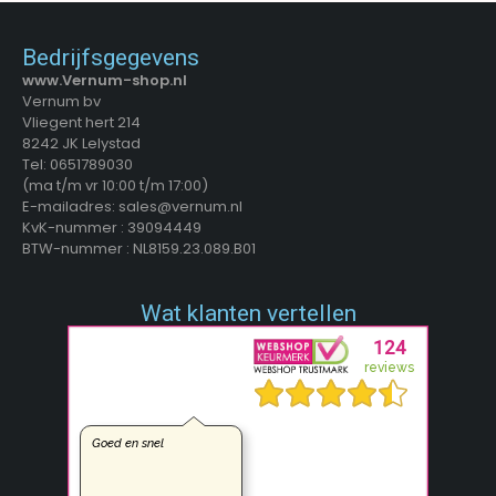
Bedrijfsgegevens
www.Vernum-shop.nl
Vernum bv
Vliegent hert 214
8242 JK Lelystad
Tel: 0651789030
(ma t/m vr 10:00 t/m 17:00)
E-mailadres: sales@vernum.nl
KvK-nummer : 39094449
BTW-nummer : NL8159.23.089.B01
Wat klanten vertellen