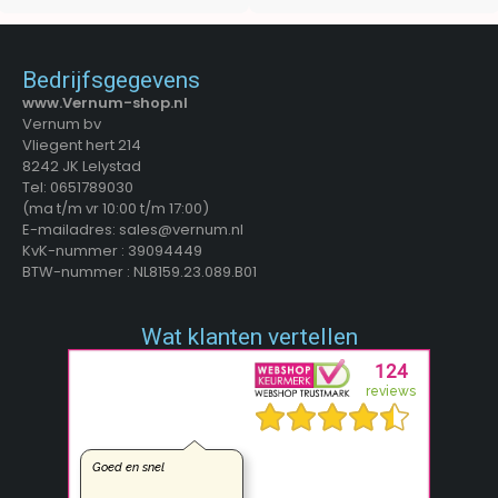
Bedrijfsgegevens
www.Vernum-shop.nl
Vernum bv
Vliegent hert 214
8242 JK Lelystad
Tel: 0651789030
(ma t/m vr 10:00 t/m 17:00)
E-mailadres: sales@vernum.nl
KvK-nummer : 39094449
BTW-nummer : NL8159.23.089.B01
Wat klanten vertellen