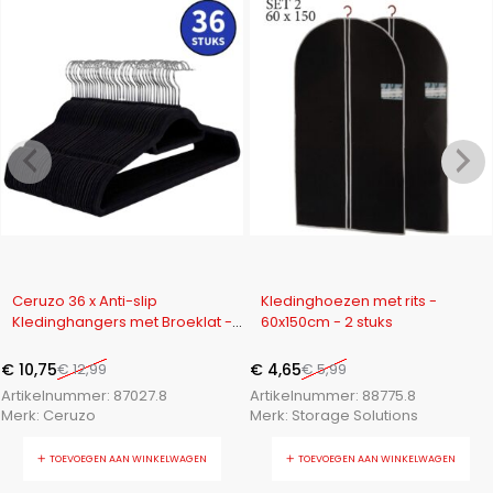
-17%
-22%
Ceruzo 36 x Anti-slip
Kledinghoezen met rits -
Kledinghangers met Broeklat -
60x150cm - 2 stuks
Zwart
€
10,75
€
12,99
€
4,65
€
5,99
Artikelnummer:
87027.8
Artikelnummer:
88775.8
Merk:
Ceruzo
Merk:
Storage Solutions
TOEVOEGEN AAN WINKELWAGEN
TOEVOEGEN AAN WINKELWAGEN