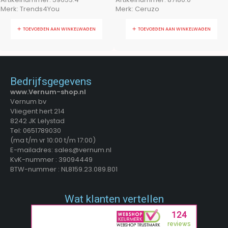
Merk:
Trends4You
Merk:
Ceruzo
TOEVOEGEN AAN WINKELWAGEN
TOEVOEGEN AAN WINKELWAGEN
Bedrijfsgegevens
www.Vernum-shop.nl
Vernum bv
Vliegent hert 214
8242 JK Lelystad
Tel: 0651789030
(ma t/m vr 10:00 t/m 17:00)
E-mailadres: sales@vernum.nl
KvK-nummer : 39094449
BTW-nummer : NL8159.23.089.B01
Wat klanten vertellen