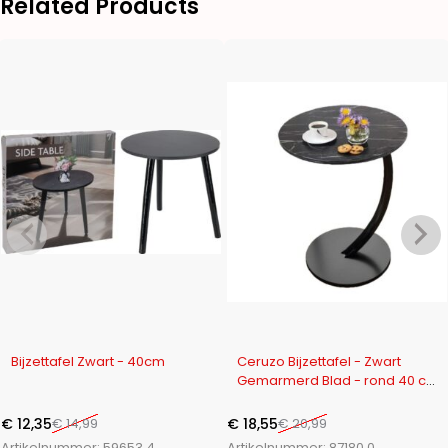
Related Products
-18%
-12%
Bijzettafel Zwart - 40cm
Ceruzo Bijzettafel - Zwart
Gemarmerd Blad - rond 40 cm
- hoog 60 cm
€
12,35
€
14,99
€
18,55
€
20,99
Artikelnummer:
59653.4
Artikelnummer:
87180.0