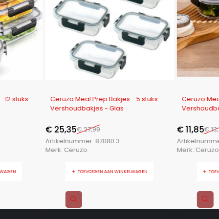
-9%
-15%
 12 stuks
Ceruzo Meal Prep Bakjes - 5 stuks
Ceruzo Meal
Vershoudbakjes - Glas
Vershoudba
€
25,35
€
11,85
€
27,99
€
13
Artikelnummer:
87080.3
Artikelnumm
Merk:
Ceruzo
Merk:
Ceruzo
LWAGEN
TOEVOEGEN AAN WINKELWAGEN
TOE