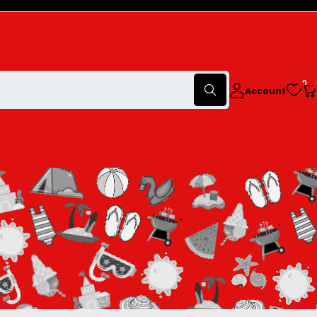
0
Account