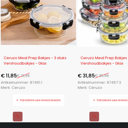
-15%
-12%
Ceruzo Meal Prep Bakjes - 3 stuks
Ceruzo Meal Prep Bakjes -
Vershoudbakjes - Glas
Vershoudbakjes - Glas
€
11,85
€
31,85
€
13,99
€
35,99
Artikelnummer:
87451.1
Artikelnummer:
87457.3
Merk:
Ceruzo
Merk:
Ceruzo
TOEVOEGEN AAN WINKELWAGEN
TOEVOEGEN AAN WINKE