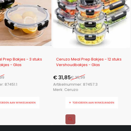
-12%
 Prep Bakjes - 3 stuks
Ceruzo Meal Prep Bakjes - 12 stuks
kjes - Glas
Vershoudbakjes - Glas
€
31,85
,99
€
35,99
er:
87451.1
Artikelnummer:
87457.3
Merk:
Ceruzo
VOEGEN AAN WINKELWAGEN
TOEVOEGEN AAN WINKELWAGEN