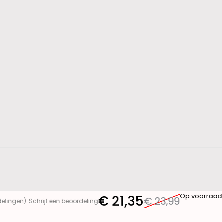
Op voorraad
€
21,35
€
23,99
delingen)
Schrijf een beoordeling