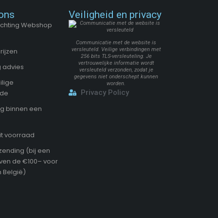
ons
Veiligheid en privacy
Stichting Webshop
Communicatie met de website is
versleuteld. Veilige verbindingen met
rijzen
256 bits TLS-versleuteling. Je
vertrouwelijke informatie wordt
 advies
versleuteld verzonden, zodat je
gegevens niet onderschept kunnen
ilige
worden.
Privacy Policy
ode
g binnen een
it voorraad
zending (bij een
oven de €100– voor
 België)