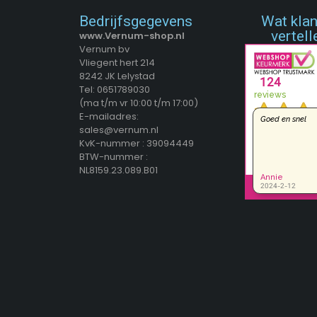
Bedrijfsgegevens
Wat kla
vertell
www.Vernum-shop.nl
Vernum bv
Vliegent hert 214
8242 JK Lelystad
Tel: 0651789030
(ma t/m vr 10:00 t/m 17:00)
E-mailadres:
sales@vernum.nl
KvK-nummer : 39094449
BTW-nummer :
NL8159.23.089.B01