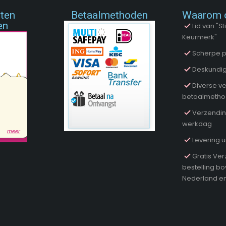
nten
Betaalmethoden
Waarom 
en
Lid van "
Keurmerk"
Scherpe p
Deskundig
Diverse ve
betaalmeth
Verzendin
werkdag
Levering u
Gratis Ver
bestelling b
Nederland en