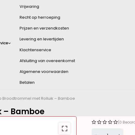
Vrijwaring
Recht op herroeping
Prijzen en verzendkosten
Levering en levertijden
vice
Klachtenservice
Afsluiting van overeenkomst
Algemene voorwaarden
Betalen
o Broodtrommel met Rolluik – Bamboe
k – Bamboe
(0 Beoor