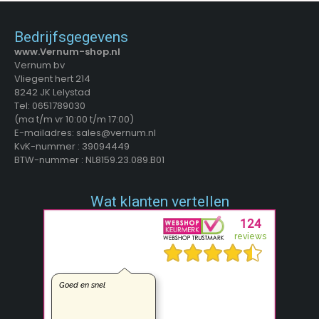
Bedrijfsgegevens
www.Vernum-shop.nl
Vernum bv
Vliegent hert 214
8242 JK Lelystad
Tel: 0651789030
(ma t/m vr 10:00 t/m 17:00)
E-mailadres: sales@vernum.nl
KvK-nummer : 39094449
BTW-nummer : NL8159.23.089.B01
Wat klanten vertellen