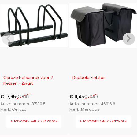
-12%
-18%
Ceruzo Fietsenrek voor 2
Dubbele Fietstas
Fietsen - Zwart
€
17,65
€
19,99
€
11,45
€
13,99
Artikelnummer:
87130.5
Artikelnummer:
46916.6
Merk:
Ceruzo
Merk:
Merkloos
TOEVOEGEN AAN WINKELWAGEN
TOEVOEGEN AAN WINKELWAGEN