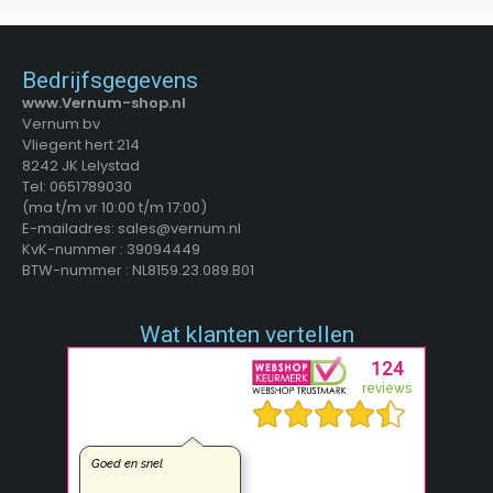
Bedrijfsgegevens
www.Vernum-shop.nl
Vernum bv
Vliegent hert 214
8242 JK Lelystad
Tel: 0651789030
(ma t/m vr 10:00 t/m 17:00)
E-mailadres: sales@vernum.nl
KvK-nummer : 39094449
BTW-nummer : NL8159.23.089.B01
Wat klanten vertellen