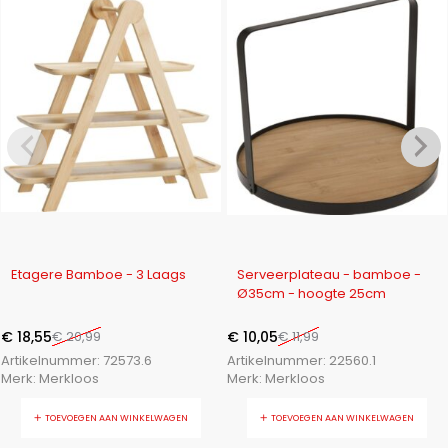
-12%
-16%
Etagere Bamboe - 3 Laags
Serveerplateau - bamboe -
Ø35cm - hoogte 25cm
€
18,55
€
20,99
€
10,05
€
11,99
Artikelnummer:
72573.6
Artikelnummer:
22560.1
Merk:
Merkloos
Merk:
Merkloos
TOEVOEGEN AAN WINKELWAGEN
TOEVOEGEN AAN WINKELWAGEN