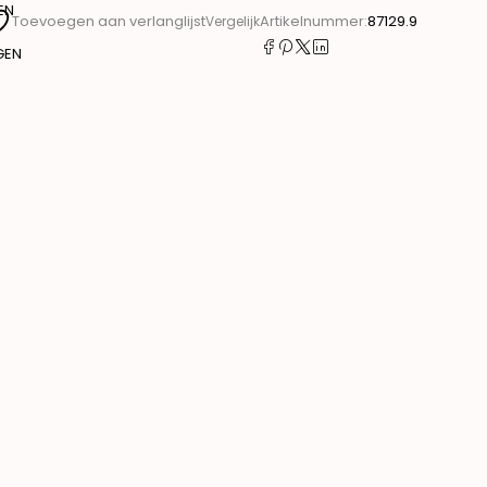
EN
Artikelnummer:
87129.9
Toevoegen aan verlanglijst
Vergelijk
GEN