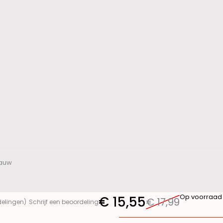
lauw
Op voorraad
€
15,55
€
17,99
delingen)
Schrijf een beoordeling