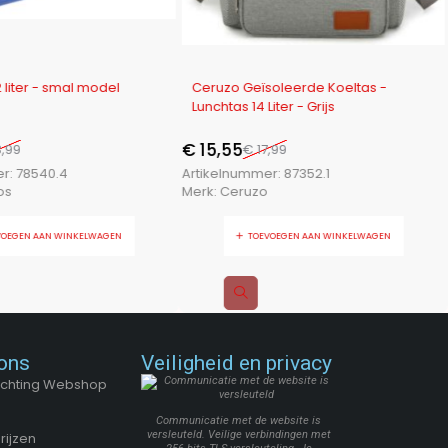
-14%
box - 12 liter - smal model
Ceruzo Geïsoleerde Koeltas -
Lunchtas 14 Liter - Grijs
€
15,55
,99
€
17,99
er:
78540.4
Artikelnummer:
87352.1
os
Merk:
Ceruzo
VOEGEN AAN WINKELWAGEN
TOEVOEGEN AAN WINKELWAGEN
ons
Veiligheid en privacy
Stichting Webshop
Communicatie met de website is
versleuteld. Veilige verbindingen met
rijzen