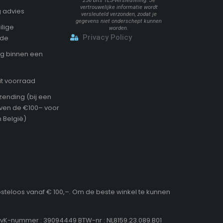
256 bits TLS-versleuteling. Je
vertrouwelijke informatie wordt
 advies
versleuteld verzonden, zodat je
gegevens niet onderschept kunnen
ilige
worden.
Privacy Policy
ode
g binnen een
it voorraad
zending (bij een
oven de €100– voor
 België)
osteloos vanaf € 100,–. Om de beste winkel te kunnen
KvK-nummer : 39094449 BTW-nr : NL8159.23.089.B01