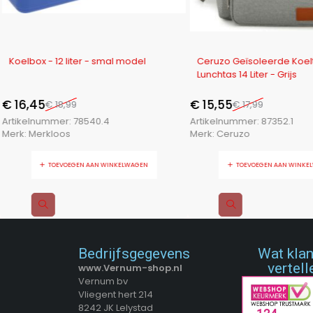
-13%
-14%
Koelbox - 12 liter - smal model
Ceruzo Geïsoleerde Koel
Lunchtas 14 Liter - Grijs
€
16,45
€
15,55
€
18,99
€
17,99
Artikelnummer:
78540.4
Artikelnummer:
87352.1
Merk:
Merkloos
Merk:
Ceruzo
TOEVOEGEN AAN WINKELWAGEN
TOEVOEGEN AAN WINKE
Bedrijfsgegevens
Wat kla
vertell
www.Vernum-shop.nl
Vernum bv
Vliegent hert 214
8242 JK Lelystad