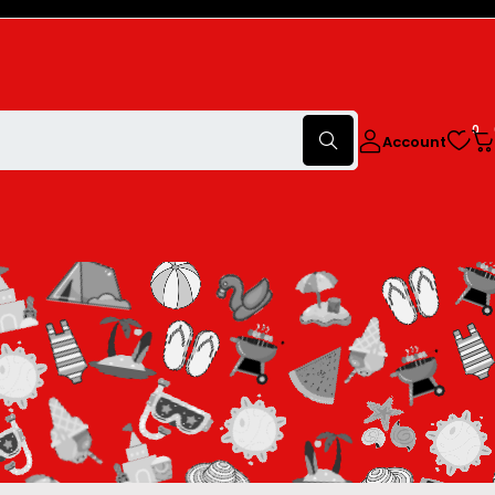
0
Account