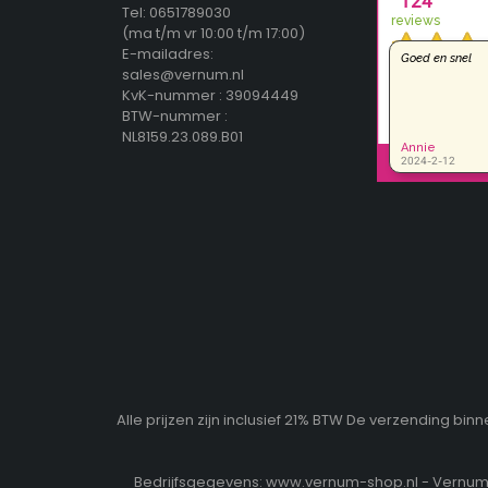
Tel: 0651789030
(ma t/m vr 10:00 t/m 17:00)
E-mailadres:
sales@vernum.nl
KvK-nummer : 39094449
BTW-nummer :
NL8159.23.089.B01
Alle prijzen zijn inclusief 21% BTW De verzending b
Bedrijfsgegevens: www.vernum-shop.nl - Vernum b