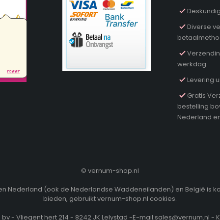
Deskundig
Diverse ve
betaalmeth
Verzendin
werkdag
Levering u
Gratis Ver
bestelling b
Nederland en
©
vernum-shop.nl
innen Nederland (ook de Nederlandse Waddeneilanden) en België is k
bieden, gebruikt vernum-shop.nl cookies.
v - Vliegent hert 214 - 8242 JK Lelystad -E-mail:sales@vernum.nl - 