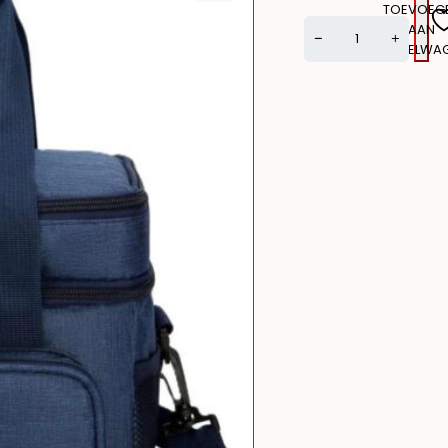
TOEVOEG
AAN
WINKELWA
Alternative: