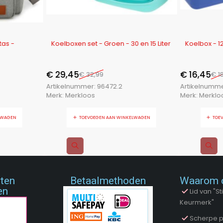
-11%
-13%
tas -
Koelboxen set - Groen - 30 en 15 Liter
Koel
€
29,45
€
16,45
€
32,99
€
18
Artikelnummer:
96472.2
Artikelnumm
Merk:
Merkloos
Merk:
Merklo
LWAGEN
TOEVOEGEN AAN WINKELWAGEN
TOE
nten
Betaalmethoden
Waarom 
en
Lid van "
Keurmerk"
Scherpe p