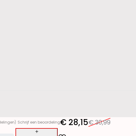
€
28,15
€
30,99
delingen)
Schrijf een beoordeling