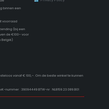
ode
g binnen een
it voorraad
zending (bij een
oven de €100– voor
 België)
osteloos vanaf € 100,–. Om de beste winkel te kunnen
KvK-nummer : 39094449 BTW-nr : NL8159.23.089.B01