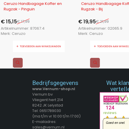
-16%
-9%
Ceruzo Handbagage Koffer en
Ceruzo Handbagage Koff
Rugzak - Pinguin
Rugzak - Bij
€
15,15
€
19,95
€
17,99
€
21,99
Artikelnummer:
87067.4
Artikelnummer:
02065.9
Merk:
Ceruzo
Merk:
Ceruzo
TOEVOEGEN AAN WINKELWAGEN
TOEVOEGEN AAN WINKE
Bedrijfsgegevens
Wat kla
vertell
www.Vernum-shop.nl
Vernum bv
Vliegent hert 214
8242 JK Lelystad
Tel: 0651789030
(ma t/m vr 10:00 t/m 17:00)
E-mailadres:
sales@vernum.nl