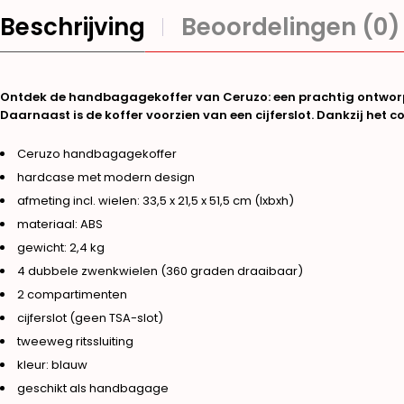
Beschrijving
Beoordelingen (0)
Ontdek de handbagagekoffer van Ceruzo: een prachtig ontworpen
Daarnaast is de
koffer voorzien van een cijferslot.
Dankzij het c
Ceruzo handbagagekoffer
hardcase met modern design
afmeting incl. wielen: 33,5 x 21,5 x 51,5 cm (lxbxh)
materiaal: ABS
gewicht: 2,4 kg
4 dubbele zwenkwielen (360 graden draaibaar)
2 compartimenten
cijferslot (geen TSA-slot)
tweeweg ritssluiting
kleur: blauw
geschikt als handbagage