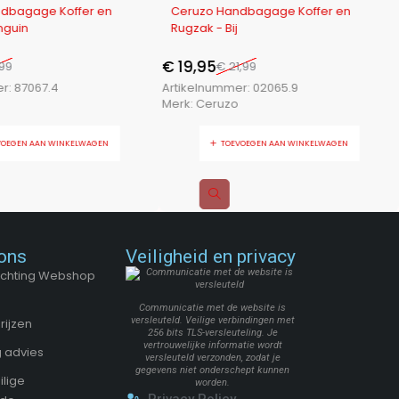
-9%
dbagage Koffer en
Ceruzo Handbagage Koffer en
nguin
Rugzak - Bij
€
19,95
,99
€
21,99
er:
87067.4
Artikelnummer:
02065.9
Merk:
Ceruzo
VOEGEN AAN WINKELWAGEN
TOEVOEGEN AAN WINKELWAGEN
ons
Veiligheid en privacy
Stichting Webshop
Communicatie met de website is
versleuteld. Veilige verbindingen met
rijzen
256 bits TLS-versleuteling. Je
vertrouwelijke informatie wordt
 advies
versleuteld verzonden, zodat je
gegevens niet onderschept kunnen
ilige
worden.
Privacy Policy