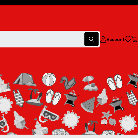
0
Account