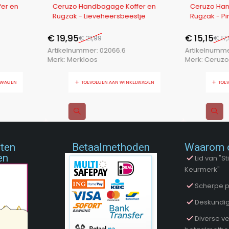
-9%
-16%
er en
Ceruzo Handbagage Koffer en
Ceruzo Han
Rugzak - Lieveheersbeestje
Rugzak - Pi
€
19,95
€
15,15
€
21,99
€
17
Artikelnummer:
02066.6
Artikelnumm
Merk:
Merkloos
Merk:
Ceruzo
LWAGEN
TOEVOEGEN AAN WINKELWAGEN
TOE
nten
Betaalmethoden
Waarom 
en
Lid van "
Keurmerk"
Scherpe p
Deskundig
Diverse ve