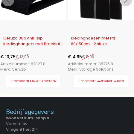
-17%
-22%
Ceruzo 36 x Anti-slip
Kledinghoezen met rits -
Kledinghangers met Broeklat -
60x150cm - 2 stuks
Zwart
€
10,75
€
12,99
€
4,65
€
5,99
Artikelnummer:
87027.8
Artikelnummer:
88775.8
Merk:
Ceruzo
Merk:
Storage Solutions
TOEVOEGEN AAN WINKELWAGEN
TOEVOEGEN AAN WINKELWAGEN
Bedrijfsgegevens
www.Vernum-shop.nl
Vernum bv
Vliegent hert 214