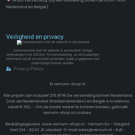
Gratis Verzending (bij een bestelling boven de €100– voor
Nederland en België)
Veiligheid en privacy
Communicatie met de website is versleuteld. Veilige
verbindingen met 256 bits TLS-versleuteling. Je vertrouwelijke
informatie wordt versleuteld verzonden, zodat je gegevens niet
onderschept kunnen worden.
Privacy Policy
©
vernum-shop.nl
Alle prijzen zijn inclusief 21% BTW De verzending binnen Nederland
(ook de Nederlandse Waddeneilanden) en België is kosteloos
vanaf € 100,–. Om de beste winkel te kunnen bieden, gebruikt
vernum-shop.nl cookies.
Bedrijfsgegevens: www.vernum-shop.nl - Vernum bv - Vliegent
hert 214 - 8242 JK Lelystad -E-mail:sales@vernum.nl - KvK-