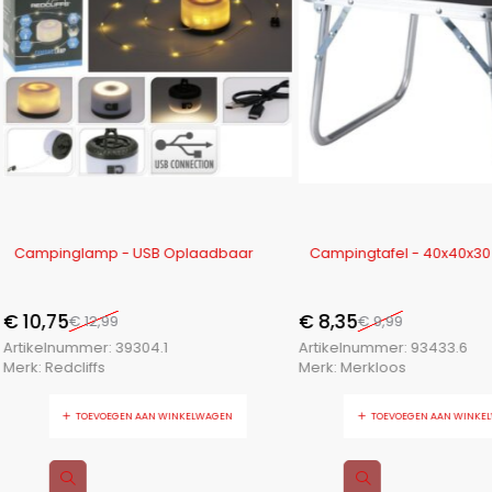
-17%
-16%
Campinglamp - USB Oplaadbaar
Campingtafel - 40x40x3
€
10,75
€
8,35
€
12,99
€
9,99
Artikelnummer:
39304.1
Artikelnummer:
93433.6
Merk:
Redcliffs
Merk:
Merkloos
TOEVOEGEN AAN WINKELWAGEN
TOEVOEGEN AAN WINKE