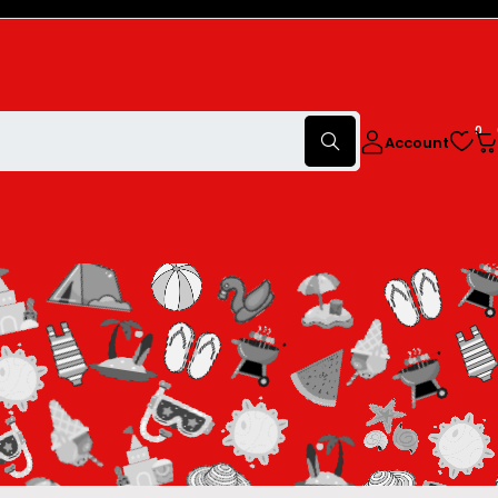
0
Account