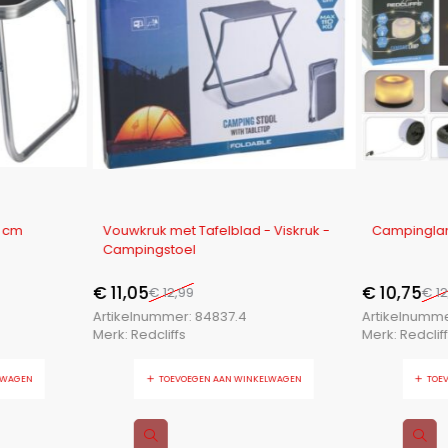
-15%
-17%
0 cm
Vouwkruk met Tafelblad - Viskruk -
Campingla
Campingstoel
€
11,05
€
10,75
€
12,99
€
12
Artikelnummer:
84837.4
Artikelnumm
Merk:
Redcliffs
Merk:
Redclif
LWAGEN
TOEVOEGEN AAN WINKELWAGEN
TOE