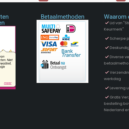
nten
Betaalmethoden
Waarom 
en
Lid van "
Keurmerk"
Scherpe p
Deskundig
Diverse ve
betaalmeth
Verzendin
werkdag
Levering u
Gratis Ver
bestelling b
Nederland en