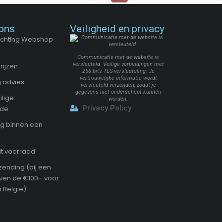
ons
Veiligheid en privacy
Stichting Webshop
Communicatie met de website is
versleuteld. Veilige verbindingen met
rijzen
256 bits TLS-versleuteling. Je
vertrouwelijke informatie wordt
 advies
versleuteld verzonden, zodat je
gegevens niet onderschept kunnen
ilige
worden.
Privacy Policy
ode
g binnen een
it voorraad
zending (bij een
oven de €100– voor
 België)