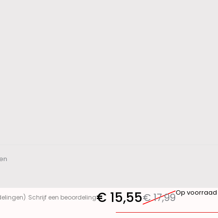
ken
Op voorraad
€
15,55
€
17,99
delingen)
Schrijf een beoordeling