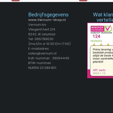
Bedrijfsgegevens
Wat kla
vertell
www.Vernum-shop.nl
Vernum bv
Vliegent hert 214
8242 JK Lelystad
Tel: 0651789030
(ma t/m vr 10:00 t/m 17:00)
E-mailadres:
sales@vernum.nl
KvK-nummer : 39094449
BTW-nummer :
NL8159.23.089.B01