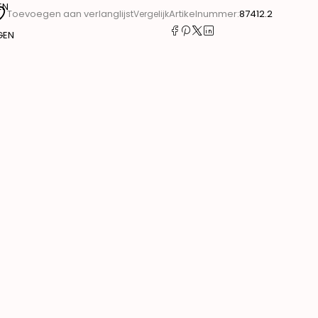
EN
Artikelnummer:
87412.2
Toevoegen aan verlanglijst
Vergelijk
GEN