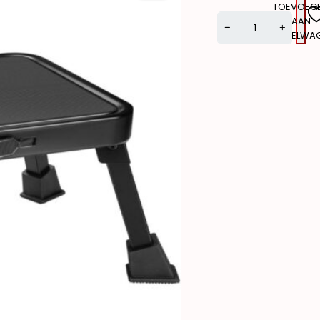
TOEVOEG
AAN
WINKELWA
Alternative: