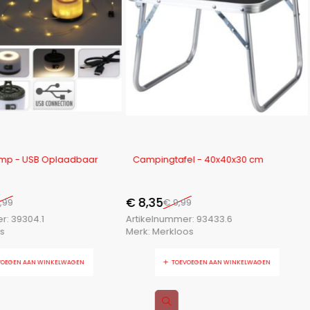
-16%
mp - USB Oplaadbaar
Campingtafel - 40x40x30 cm
€
8,35
,99
€
9,99
er:
39304.1
Artikelnummer:
93433.6
fs
Merk:
Merkloos
VOEGEN AAN WINKELWAGEN
TOEVOEGEN AAN WINKELWAGEN