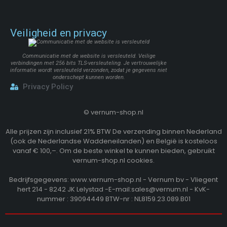
Veiligheid en privacy
Communicatie met de website is versleuteld. Veilige
verbindingen met 256 bits TLS-versleuteling. Je vertrouwelijke
informatie wordt versleuteld verzonden, zodat je gegevens niet
onderschept kunnen worden.
Privacy Policy
©
vernum-shop.nl
Alle prijzen zijn inclusief 21% BTW De verzending binnen Nederland
(ook de Nederlandse Waddeneilanden) en België is kosteloos
vanaf € 100,–. Om de beste winkel te kunnen bieden, gebruikt
vernum-shop.nl cookies.
Bedrijfsgegevens: www.vernum-shop.nl - Vernum bv - Vliegent
hert 214 - 8242 JK Lelystad -E-mail:sales@vernum.nl - KvK-
nummer : 39094449 BTW-nr : NL8159.23.089.B01