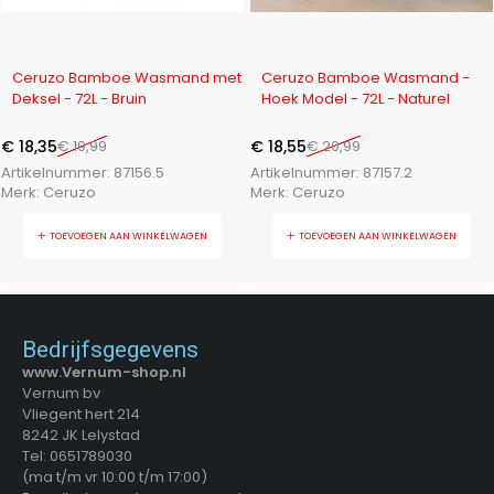
-8%
-12%
Ceruzo Bamboe Wasmand met
Ceruzo Bamboe Wasmand -
Deksel - 72L - Bruin
Hoek Model - 72L - Naturel
€
18,35
€
19,99
€
18,55
€
20,99
Artikelnummer:
87156.5
Artikelnummer:
87157.2
Merk:
Ceruzo
Merk:
Ceruzo
TOEVOEGEN AAN WINKELWAGEN
TOEVOEGEN AAN WINKELWAGEN
Bedrijfsgegevens
www.Vernum-shop.nl
Vernum bv
Vliegent hert 214
8242 JK Lelystad
Tel: 0651789030
(ma t/m vr 10:00 t/m 17:00)