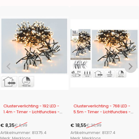
-16%
-12%
Clusterverlichting - 192 LED -
Clusterverlichting - 768 LED -
1.4m - Timer - Lichtfuncties -
5.5m - Timer - Lichtfuncties -
extra warm wit
warm wit
€
8,35
€
9,99
€
18,55
€
20,99
Artikelnummer:
81375.4
Artikelnummer:
81317.4
Merk:
Merkloos
Merk:
Merkloos