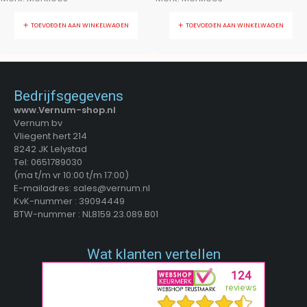
TOEVOEGEN AAN WINKELWAGEN
TOEVOEGEN AAN WINKELWAGEN
Bedrijfsgegevens
www.Vernum-shop.nl
Vernum bv
Vliegent hert 214
8242 JK Lelystad
Tel: 0651789030
(ma t/m vr 10:00 t/m 17:00)
E-mailadres: sales@vernum.nl
KvK-nummer : 39094449
BTW-nummer : NL8159.23.089.B01
Wat klanten vertellen