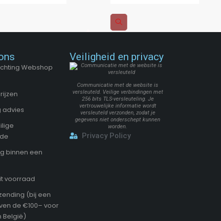
ons
Veiligheid en privacy
Stichting Webshop
Communicatie met de website is
versleuteld. Veilige verbindingen met
rijzen
256 bits TLS-versleuteling. Je
vertrouwelijke informatie wordt
 advies
versleuteld verzonden, zodat je
gegevens niet onderschept kunnen
ilige
worden.
Privacy Policy
ode
g binnen een
it voorraad
zending (bij een
oven de €100– voor
 België)