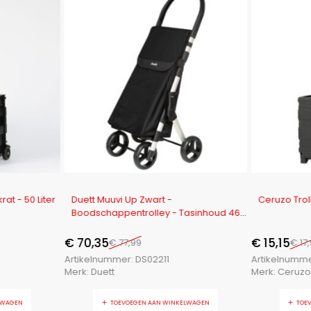
-10%
-16%
at - 50 Liter
Duett Muuvi Up Zwart -
Ceruzo Trol
Boodschappentrolley - Tasinhoud 46L
- 4 Wielen - Opvouwbaar
€
70,35
€
15,15
€
77,99
€
17
Artikelnummer:
DS02211
Artikelnumm
Merk:
Duett
Merk:
Ceruzo
LWAGEN
TOEVOEGEN AAN WINKELWAGEN
TOE