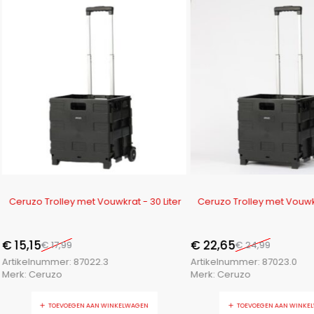
-16%
-9%
Ceruzo Trolley met Vouwkrat - 30 Liter
Ceruzo Trolley met Vouwkr
€
15,15
€
22,65
€
17,99
€
24,99
Artikelnummer:
87022.3
Artikelnummer:
87023.0
Merk:
Ceruzo
Merk:
Ceruzo
TOEVOEGEN AAN WINKELWAGEN
TOEVOEGEN AAN WINKE