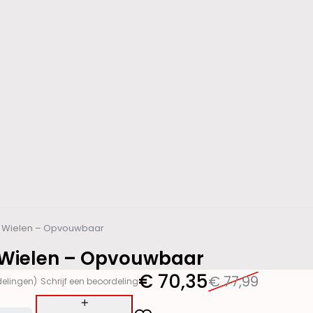
 4 Wielen – Opvouwbaar
4 Wielen – Opvouwbaar
€
70,35
€
77,99
delingen)
Schrijf een beoordeling