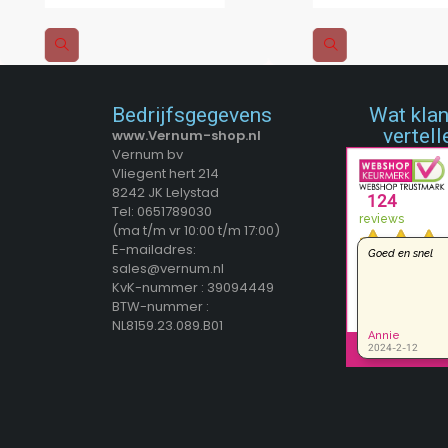
Bedrijfsgegevens
Wat kla
vertell
www.Vernum-shop.nl
Vernum bv
Vliegent hert 214
8242 JK Lelystad
Tel: 0651789030
(ma t/m vr 10:00 t/m 17:00)
E-mailadres:
sales@vernum.nl
KvK-nummer : 39094449
BTW-nummer :
NL8159.23.089.B01