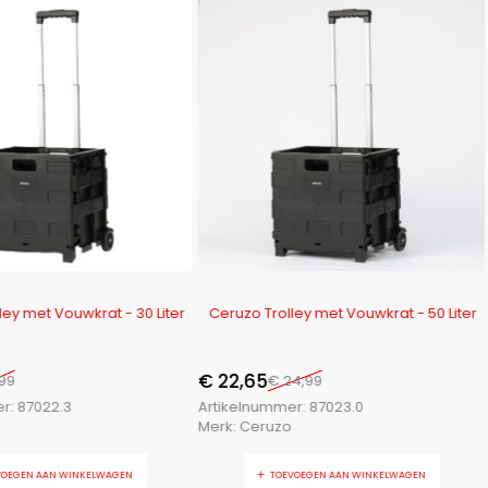
-9%
ley met Vouwkrat - 30 Liter
Ceruzo Trolley met Vouwkrat - 50 Liter
€
22,65
,99
€
24,99
er:
87022.3
Artikelnummer:
87023.0
Merk:
Ceruzo
VOEGEN AAN WINKELWAGEN
TOEVOEGEN AAN WINKELWAGEN