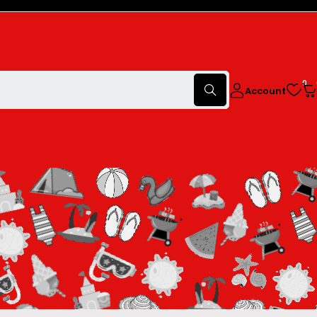
0
Account