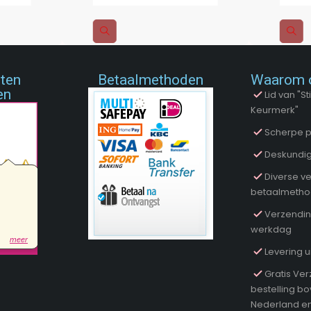
nten
Betaalmethoden
Waarom 
en
Lid van "
Keurmerk"
Scherpe p
Deskundig
Diverse ve
betaalmeth
Verzendin
werkdag
Levering u
Gratis Ver
bestelling b
Nederland en