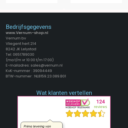
Bedrijfsgegevens
www.Vernum-shop.nl
Vernum bv
Vliegent hert 214
8242 JK Lelystad
Tel: 0651789030
(ma t/m vr 10:00 t/m 17:00)
E-mailadres: sales@vernum.nl
KvK-nummer : 39094449
BTW-nummer : NL8159.23.089.B01
Wat klanten vertellen