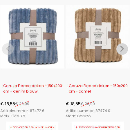
-12%
-12%
Ceruzo Fleece deken - 150x200
Ceruzo Fleece deken - 150x200
cm - denim blauw
cm - camel
€
18,55
€
20,99
€
18,55
€
20,99
Artikelnummer:
87472.6
Artikelnummer:
87474.0
Merk:
Ceruzo
Merk:
Ceruzo
TOEVOEGEN AAN WINKELWAGEN
TOEVOEGEN AAN WINKELWAGEN